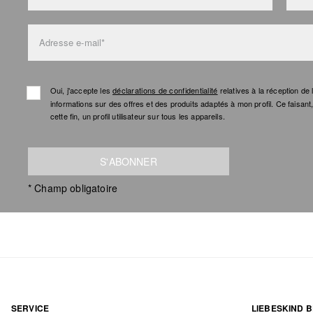
Adresse e-mail*
Oui, j'accepte les
déclarations de confidentialité
relatives à la réception d
informations sur des offres et des produits adaptés à mon profil. Ce faisan
cette fin, un profil utilisateur sur tous les appareils.
S'ABONNER
* Champ obligatoire
SERVICE
LIEBESKIND B