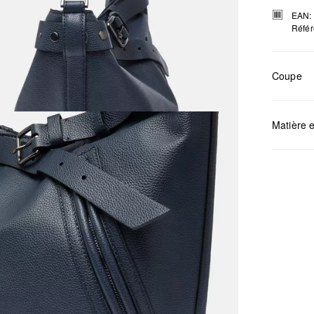
EAN:
Référ
Coupe
Matière e
Mesures:
Déter
Ne pa
Netto
Ne pa
Ne pa