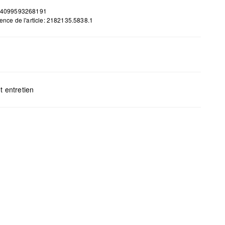
 4099593268191
ence de l'article: 2182135.5838.1
t entretien
H x L x P (cm) : 33 x 43 x 16
gents au chlore interdits
s mettre au sèche-linge
yage à sec impossible
s repasser
s laver