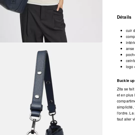
Détails
cuir 
compa
intér
anse
poch
ceint
logo 
Buckle up 
Zita se fa
et en plus
compartime
simplicité,
l'ordre. L
faut aller 