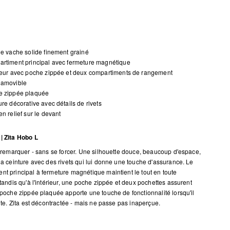
de vache solide finement grainé
rtiment principal avec fermeture magnétique
ieur avec poche zippée et deux compartiments de rangement
 amovible
e zippée plaquée
ure décorative avec détails de rivets
en relief sur le devant
| Zita Hobo L
it remarquer - sans se forcer. Une silhouette douce, beaucoup d'espace,
 la ceinture avec des rivets qui lui donne une touche d'assurance. Le
nt principal à fermeture magnétique maintient le tout en toute
 tandis qu'à l'intérieur, une poche zippée et deux pochettes assurent
a poche zippée plaquée apporte une touche de fonctionnalité lorsqu'il
vite. Zita est décontractée - mais ne passe pas inaperçue.