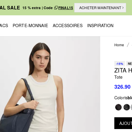
NAL SALE
15 % extra | Code
FINAL15
ACHETER MAINTENANT
ACS
PORTE-MONNAIE
ACCESSOIRES
INSPIRATION
Home
-15%
NE
ZITA 
Tote
326.90
Coloris
b
AJOUT