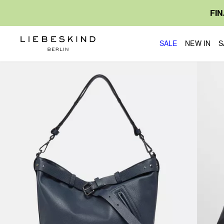
FI
SALE
NEW IN
S