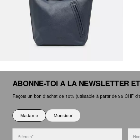
ABONNE-TOI A LA NEWSLETTER ET
Reçois un bon d'achat de 10% (utilisable à partir de 99 CHF d'a
Madame
Monsieur
Prénom*
Nom