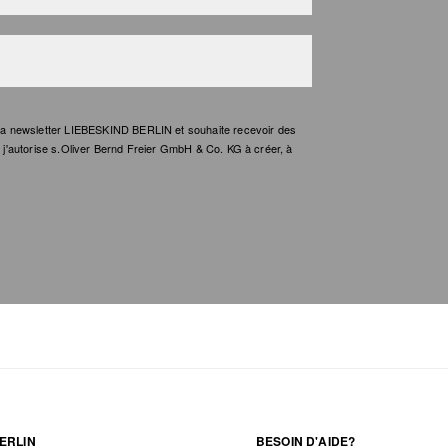
e la newsletter LIEBESKIND BERLIN et souhaite recevoir des
t, j'autorise s.Oliver Bernd Freier GmbH & Co. KG à créer, à
ERLIN
BESOIN D'AIDE?