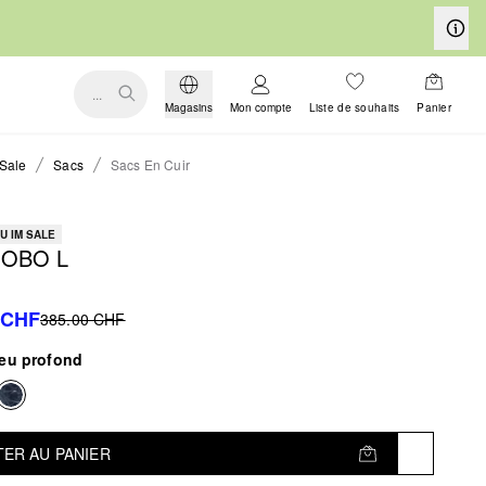
...
Magasins
Mon compte
Liste de souhaits
Panier
Sale
Sacs
Sacs En Cuir
U IM SALE
HOBO L
 CHF
385.00 CHF
leu profond
ER AU PANIER