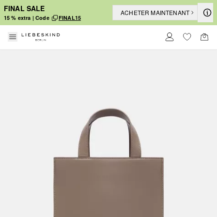
FINAL SALE
ACHETER MAINTENANT
15 % extra | Code
FINAL15