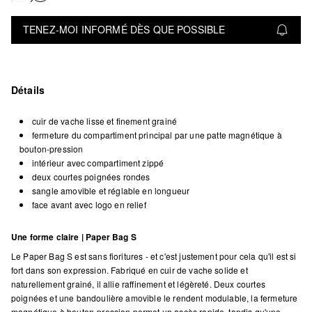
TENEZ-MOI INFORMÉ DÈS QUE POSSIBLE
Détails
cuir de vache lisse et finement grainé
fermeture du compartiment principal par une patte magnétique à
bouton-pression
intérieur avec compartiment zippé
deux courtes poignées rondes
sangle amovible et réglable en longueur
face avant avec logo en relief
Une forme claire | Paper Bag S
Le Paper Bag S est sans fioritures - et c'est justement pour cela qu'il est si
fort dans son expression. Fabriqué en cuir de vache solide et
naturellement grainé, il allie raffinement et légèreté. Deux courtes
poignées et une bandoulière amovible le rendent modulable, la fermeture
magnétique à bouton-pression permet un accès rapide, tandis qu'une