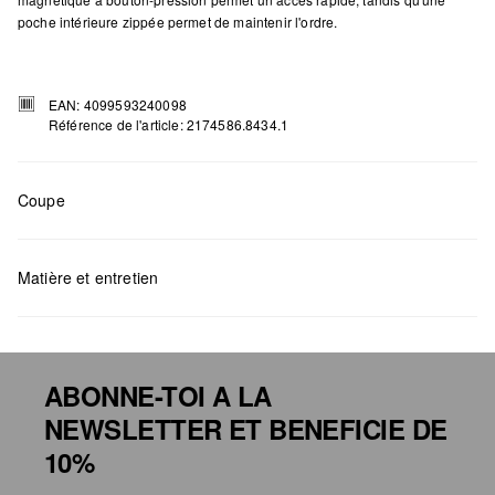
poche intérieure zippée permet de maintenir l'ordre.
EAN: 4099593240098
Référence de l'article: 2174586.8434.1
Coupe
Mesures:
H x L x P (cm) : 25 x 22 x 11,5
Matière et entretien
ABONNE-TOI A LA
NEWSLETTER ET BENEFICIE DE
Détergents au chlore interdits
10%
Ne pas mettre au sèche-linge