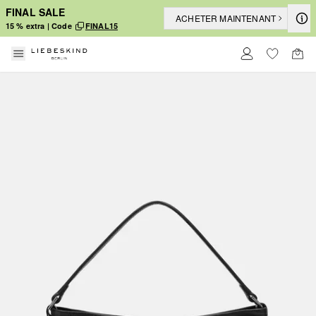
FINAL SALE
ACHETER MAINTENANT
15 % extra | Code
FINAL15