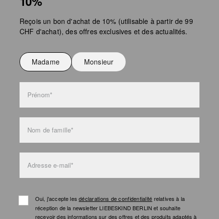
10%
Ne pas repasser
conscients. En 2022, nous avons rejoint la Fair Wear Foundation, qui
s'engage avec d'autres ONG, syndicats et marques membres pour les
Ne pas laver
Reçois un bon d'achat de 10% (utilisable à partir de 99
normes de travail les plus élevées dans l'industrie textile.
Tu trouveras de plus amples informations sur nos pages consacrées à la
CHF d'achat), des offres exclusives et des actualités.
.
Responsabilité
l'entretien des sacs
Madame
Monsieur
Prénom*
Nom de famille*
Adresse e-mail*
Oui, j'accepte les
déclarations de confidentialité
relatives à la
réception de la newsletter LIEBESKIND BERLIN et souhaite
recevoir des informations sur des offres et des produits adaptés à