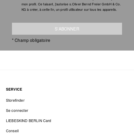
mon profil. Ce faisant, j'autorise s.Oliver Bernd Freier GmbH & Co.
KG à créer, à cette fin, un profil utilisateur sur tous les appareils.
S'ABONNER
* Champ obligatoire
SERVICE
Storefinder
Se connecter
LIEBESKIND BERLIN Card
Conseil