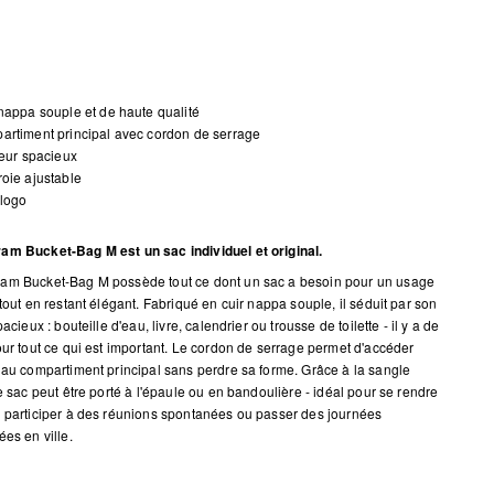
nappa souple et de haute qualité
rtiment principal avec cordon de serrage
ieur spacieux
oie ajustable
 logo
m Bucket-Bag M est un sac individuel et original.
am Bucket-Bag M possède tout ce dont un sac a besoin pour un usage
tout en restant élégant. Fabriqué en cuir nappa souple, il séduit par son
pacieux : bouteille d'eau, livre, calendrier ou trousse de toilette - il y a de
our tout ce qui est important. Le cordon de serrage permet d'accéder
 au compartiment principal sans perdre sa forme. Grâce à la sangle
e sac peut être porté à l'épaule ou en bandoulière - idéal pour se rendre
 participer à des réunions spontanées ou passer des journées
ées en ville.