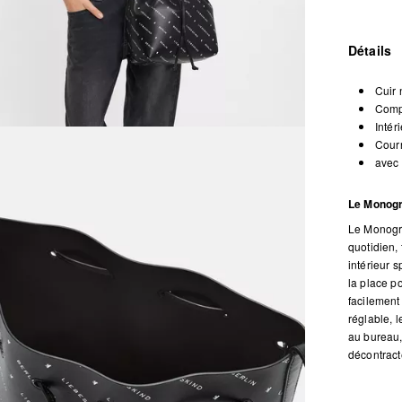
Détails
Cuir 
Compa
Intér
Courr
avec
Le Monogra
Le Monogr
quotidien, 
intérieur s
la place p
facilement
réglable, l
au bureau,
décontract