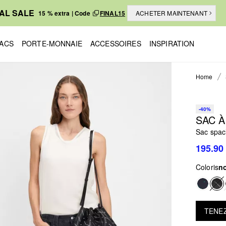
NAL SALE
15 % extra | Code
FINAL15
ACHETER MAINTENANT
ACS
PORTE-MONNAIE
ACCESSOIRES
INSPIRATION
Home
-40%
SAC 
Sac spaci
195.90
Coloris
no
TENEZ