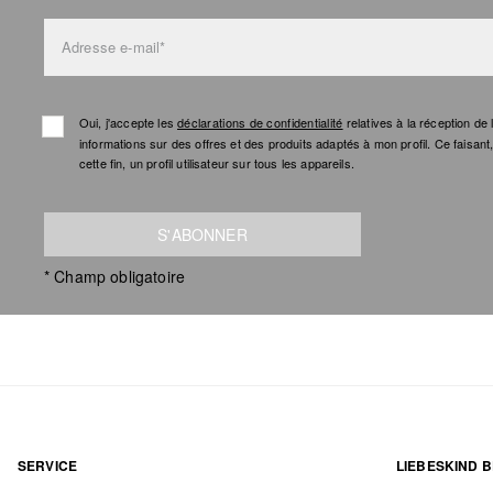
Adresse e-mail*
Oui, j'accepte les
déclarations de confidentialité
relatives à la réception d
informations sur des offres et des produits adaptés à mon profil. Ce faisan
cette fin, un profil utilisateur sur tous les appareils.
S'ABONNER
* Champ obligatoire
SERVICE
LIEBESKIND B