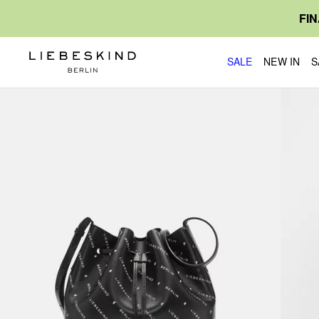
FI
SALE
NEW IN
S