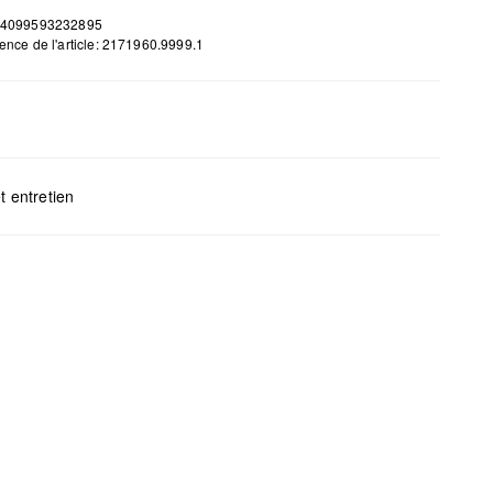
 4099593232895
ence de l'article: 2171960.9999.1
H x L x P (cm) : 30 x 19,5 x 14,5
t entretien
gents au chlore interdits
s mettre au sèche-linge
yage à sec impossible
s repasser
s laver