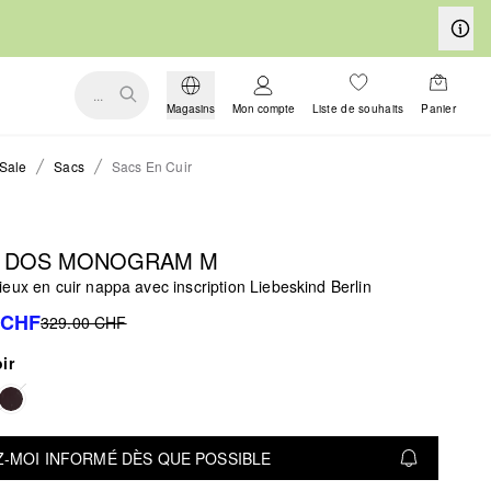
...
Magasins
Mon compte
Liste de souhaits
Panier
Sale
Sacs
Sacs En Cuir
À DOS MONOGRAM M
eux en cuir nappa avec inscription Liebeskind Berlin
 CHF
329.00 CHF
ir
-MOI INFORMÉ DÈS QUE POSSIBLE