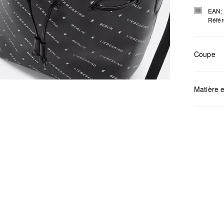
EAN:
Référ
Coupe
Mesures:
Matière e
Déter
Ne pa
Netto
Ne pa
Ne pa