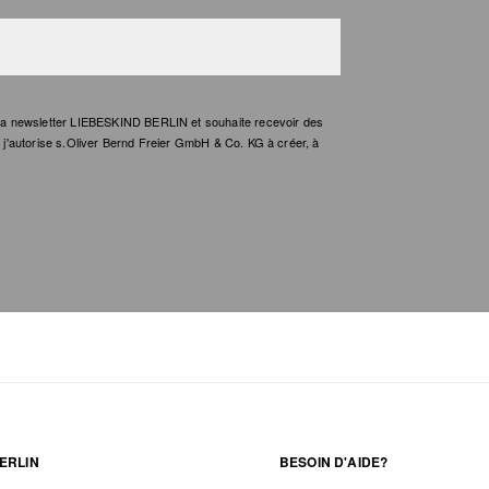
e la newsletter LIEBESKIND BERLIN et souhaite recevoir des
t, j'autorise s.Oliver Bernd Freier GmbH & Co. KG à créer, à
ERLIN
BESOIN D'AIDE?