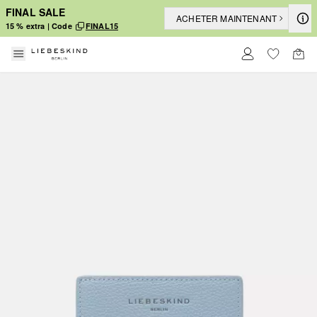
FINAL SALE
ACHETER MAINTENANT
15 % extra | Code
FINAL15