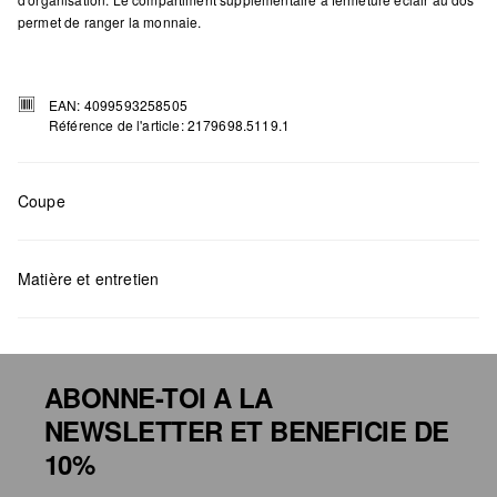
permet de ranger la monnaie.
EAN: 4099593258505
Référence de l'article: 2179698.5119.1
Coupe
Mesures:
H x B x T (cm): 8,5 x 11 x 2
Matière et entretien
ABONNE-TOI A LA
NEWSLETTER ET BENEFICIE DE
Détergents au chlore interdits
10%
Ne pas mettre au sèche-linge