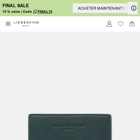
FINAL SALE
ACHETER MAINTENANT
15 % extra | Code
FINAL15