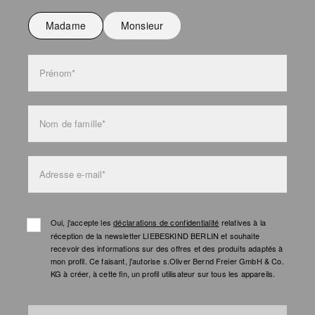
Ne pas laver
Madame
Monsieur
l'entretien des sacs
Prénom*
Nom de famille*
Adresse e-mail*
Oui, j'accepte les
déclarations de confidentialité
relatives à la
réception de la newsletter LIEBESKIND BERLIN et souhaite
recevoir des informations sur des offres et des produits adaptés à
mon profil. Ce faisant, j'autorise s.Oliver Bernd Freier GmbH & Co.
KG à créer, à cette fin, un profil utilisateur sur tous les appareils.