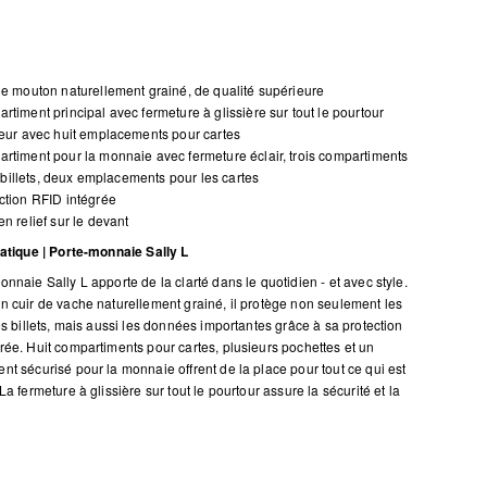
de mouton naturellement grainé, de qualité supérieure
rtiment principal avec fermeture à glissière sur tout le pourtour
ieur avec huit emplacements pour cartes
rtiment pour la monnaie avec fermeture éclair, trois compartiments
 billets, deux emplacements pour les cartes
ction RFID intégrée
en relief sur le devant
ratique | Porte-monnaie Sally L
nnaie Sally L apporte de la clarté dans le quotidien - et avec style.
n cuir de vache naturellement grainé, il protège non seulement les
es billets, mais aussi les données importantes grâce à sa protection
rée. Huit compartiments pour cartes, plusieurs pochettes et un
nt sécurisé pour la monnaie offrent de la place pour tout ce qui est
La fermeture à glissière sur tout le pourtour assure la sécurité et la