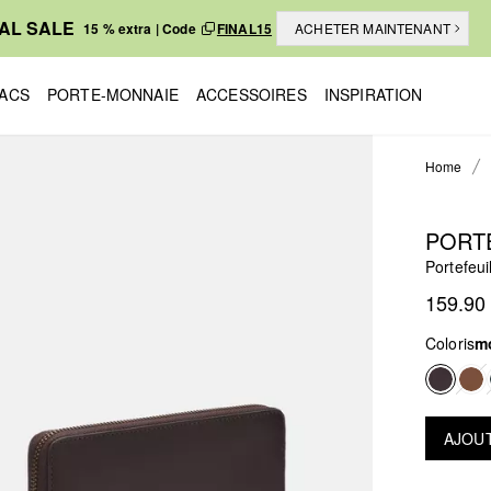
NAL SALE
15 % extra | Code
FINAL15
ACHETER MAINTENANT
ACS
PORTE-MONNAIE
ACCESSOIRES
INSPIRATION
Home
PORT
Portefeui
159.90
Coloris
m
AJOUT