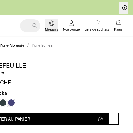
...
Magasins
Mon compte
Liste de souhaits
Panier
Porte-Monnaie
Portefeuilles
EFEUILLE
lle
 CHF
oka
ER AU PANIER