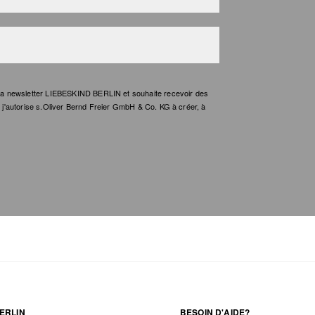
e la newsletter LIEBESKIND BERLIN et souhaite recevoir des
t, j'autorise s.Oliver Bernd Freier GmbH & Co. KG à créer, à
ERLIN
BESOIN D'AIDE?