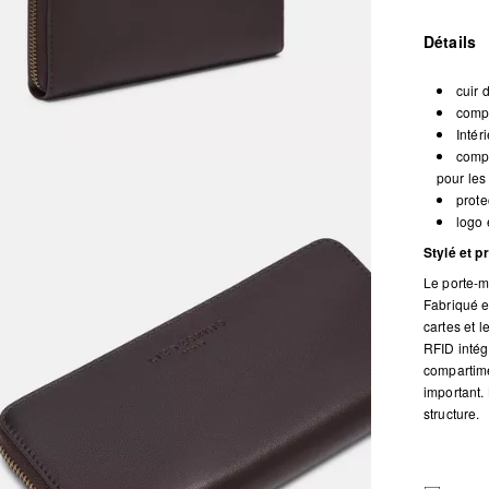
Détails
cuir 
compa
Intér
compa
pour les
prote
logo 
Stylé et p
Le porte-mo
Fabriqué e
cartes et l
RFID intég
compartime
important. 
structure.