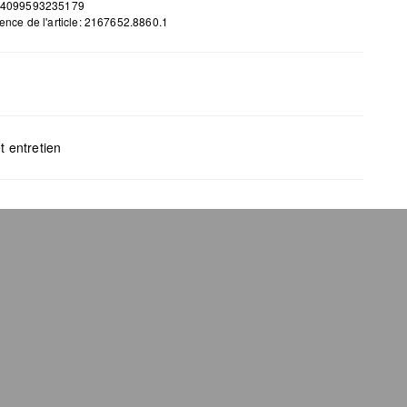
 4099593235179
ence de l'article: 2167652.8860.1
H x B x T (cm): 9,4 x 18,8 x 2
t entretien
gents au chlore interdits
s mettre au sèche-linge
yage à sec impossible
s repasser
s laver