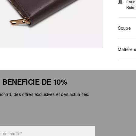
EAN:
Référ
Coupe
Mesures:
Matière e
 BENEFICIE DE 10%
chat), des offres exclusives et des actualités.
Déter
Ne pa
Netto
Ne pa
Ne pa
 de famille*