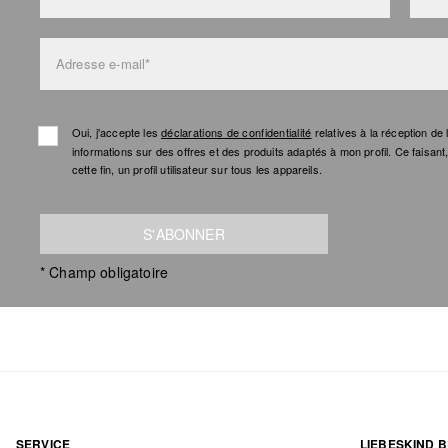
Adresse e-mail*
Oui, j'accepte les
déclarations de confidentialité
relatives à la réception d
informations sur des offres et des produits adaptés à mon profil. Ce faisan
cette fin, un profil utilisateur sur tous les appareils.
S'ABONNER
* Champ obligatoire
SERVICE
LIEBESKIND B