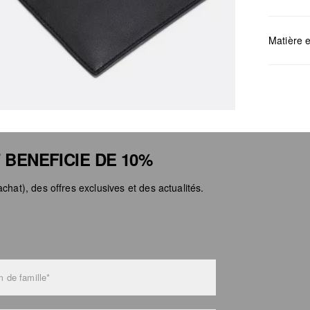
Mesures:
Matière e
Déter
 BENEFICIE DE 10%
Ne pa
Netto
chat), des offres exclusives et des actualités.
Ne pa
Ne pa
 de famille*