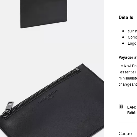
Détails
cuir
Compa
Logo 
Voyager av
Le Kiwi Po
l'essentiel
minimaliste
changeante
EAN:
Référ
Coupe