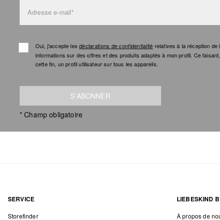
Adresse e-mail*
Oui, j'accepte les
déclarations de confidentialité
relatives à la réception d
informations sur des offres et des produits adaptés à mon profil. Ce faisan
cette fin, un profil utilisateur sur tous les appareils.
S'ABONNER
* Champ obligatoire
SERVICE
LIEBESKIND B
Storefinder
À propos de no