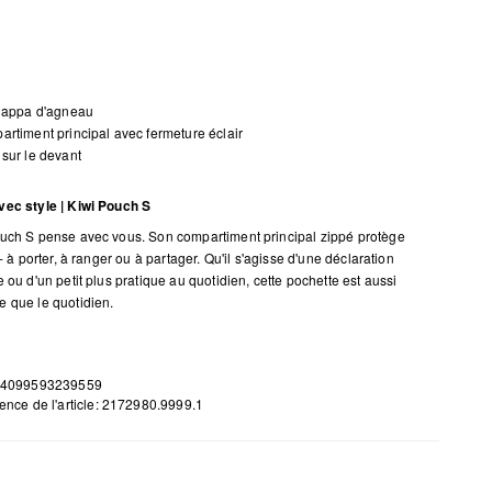
 nappa d'agneau
rtiment principal avec fermeture éclair
sur le devant
ec style | Kiwi Pouch S
uch S pense avec vous. Son compartiment principal zippé protège
 - à porter, à ranger ou à partager. Qu'il s'agisse d'une déclaration
 ou d'un petit plus pratique au quotidien, cette pochette est aussi
 que le quotidien.
 4099593239559
ence de l'article: 2172980.9999.1