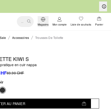
...
Magasins
Mon compte
Liste de souhaits
Panier
Sale
Accessoires
Trousses De Toilette
TTE KIWI S
 pratique en cuir nappa
CHF
69.90 CHF
ir
ER AU PANIER