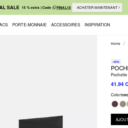
NAL SALE
15 % extra | Code
FINAL15
ACHETER MAINTENANT
ACS
PORTE-MONNAIE
ACCESSOIRES
INSPIRATION
Home
-40%
POCHE
Pochette
41.94 
Coloris
no
AJOUT