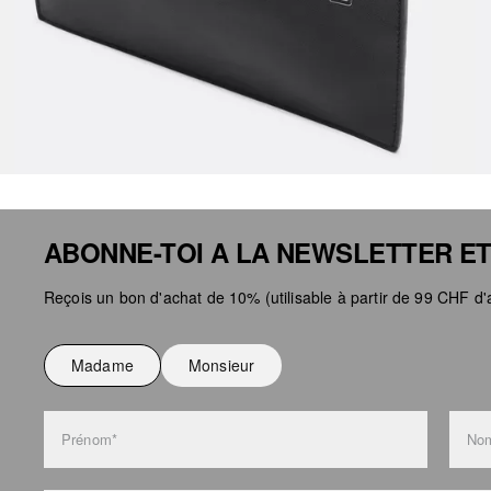
ABONNE-TOI A LA NEWSLETTER ET
Reçois un bon d'achat de 10% (utilisable à partir de 99 CHF d'a
Madame
Monsieur
Prénom*
Nom