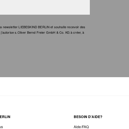
e la newsletter LIEBESKIND BERLIN et souhaite recevoir des
t, j'autorise s.Oliver Bernd Freier GmbH & Co. KG à créer, à
ERLIN
BESOIN D'AIDE?
us
Aide/FAQ