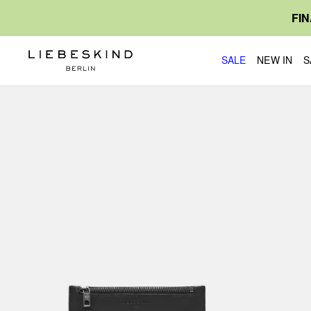
FI
SALE
NEW IN
S