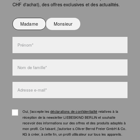
CHF d'achat), des offres exclusives et des actualités.
Ne pas repasser
Ne pas laver
Madame
Monsieur
l'entretien des sacs
Prénom*
Nom de famille*
Adresse e-mail*
Oui, j'accepte les
déclarations de confidentialité
relatives à la
réception de la newsletter LIEBESKIND BERLIN et souhaite
recevoir des informations sur des offres et des produits adaptés à
mon profil. Ce faisant, j'autorise s.Oliver Bernd Freier GmbH & Co.
KG à créer, à cette fin, un profil utilisateur sur tous les appareils.