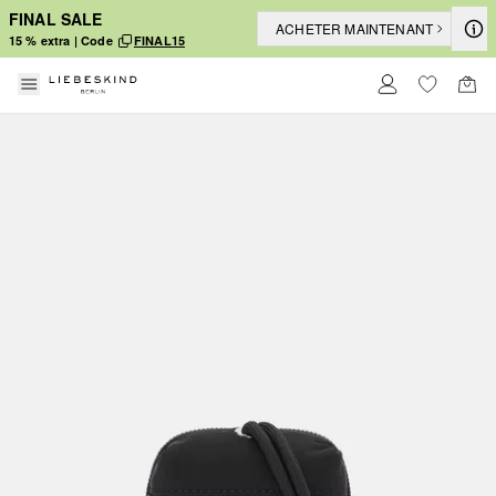
FINAL SALE
ACHETER MAINTENANT
15 % extra | Code
FINAL15