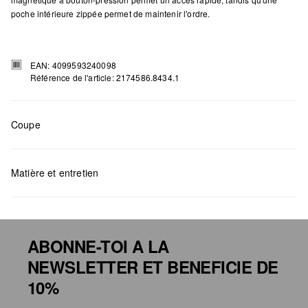
poche intérieure zippée permet de maintenir l'ordre.
EAN: 4099593240098
Référence de l'article: 2174586.8434.1
Coupe
Mesures:
H x L x P (cm) : 25 x 22 x 11,5
Matière et entretien
ABONNE-TOI A LA
NEWSLETTER ET BENEFICIE DE
Détergents au chlore interdits
10%
Ne pas mettre au sèche-linge