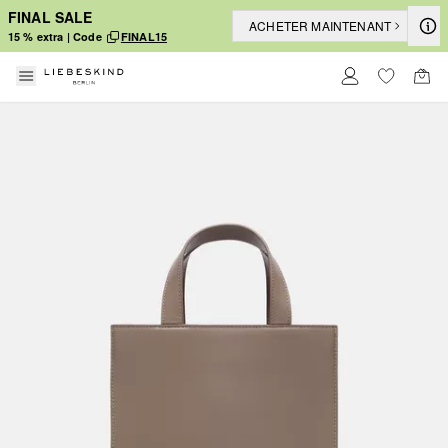
FINAL SALE
ACHETER MAINTENANT
15 % extra | Code
FINAL15