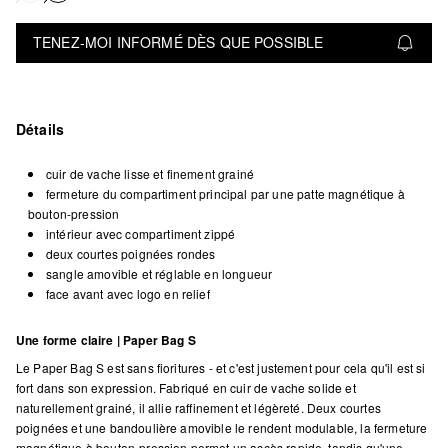
TENEZ-MOI INFORMÉ DÈS QUE POSSIBLE
Détails
cuir de vache lisse et finement grainé
fermeture du compartiment principal par une patte magnétique à
bouton-pression
intérieur avec compartiment zippé
deux courtes poignées rondes
sangle amovible et réglable en longueur
face avant avec logo en relief
Une forme claire | Paper Bag S
Le Paper Bag S est sans fioritures - et c'est justement pour cela qu'il est si
fort dans son expression. Fabriqué en cuir de vache solide et
naturellement grainé, il allie raffinement et légèreté. Deux courtes
poignées et une bandoulière amovible le rendent modulable, la fermeture
magnétique à bouton-pression permet un accès rapide, tandis qu'une