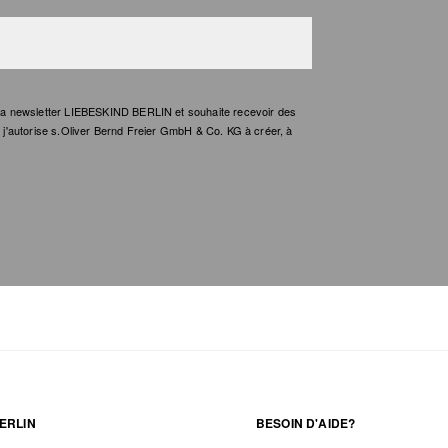
e la newsletter LIEBESKIND BERLIN et souhaite recevoir des
t, j'autorise s.Oliver Bernd Freier GmbH & Co. KG à créer, à
ERLIN
BESOIN D'AIDE?