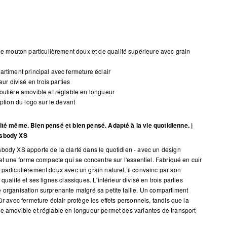
de mouton particulièrement doux et de qualité supérieure avec grain
rtiment principal avec fermeture éclair
ieur divisé en trois parties
ulière amovible et réglable en longueur
iption du logo sur le devant
ité même. Bien pensé et bien pensé. Adapté à la vie quotidienne. |
ssbody XS
body XS apporte de la clarté dans le quotidien - avec un design
t et une forme compacte qui se concentre sur l'essentiel. Fabriqué en cuir
particulièrement doux avec un grain naturel, il convainc par son
qualité et ses lignes classiques. L'intérieur divisé en trois parties
 organisation surprenante malgré sa petite taille. Un compartiment
ûr avec fermeture éclair protège les effets personnels, tandis que la
e amovible et réglable en longueur permet des variantes de transport