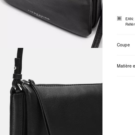
EAN:
Référ
Coupe
Mesures:
Matière e
Déter
Ne pa
Netto