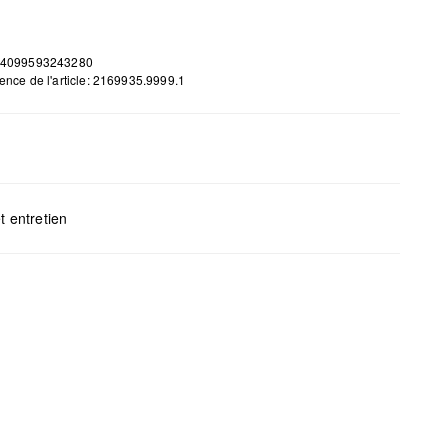
 4099593243280
ence de l'article: 2169935.9999.1
H x B x T (cm): 14,5 x 18,5 x 2,6
t entretien
gents au chlore interdits
s mettre au sèche-linge
yage à sec impossible