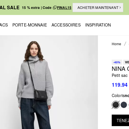
NAL SALE
15 % extra | Code
FINAL15
ACHETER MAINTENANT
ACS
PORTE-MONNAIE
ACCESSOIRES
INSPIRATION
Home
-40%
WE
NINA
Petit sac
119.94
Coloris
no
TENEZ