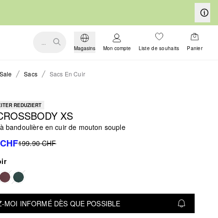
...
Magasins
Mon compte
Liste de souhaits
Panier
Sale
Sacs
Sacs En Cuir
ITER REDUZIERT
 CROSSBODY XS
 à bandoulière en cuir de mouton souple
 CHF
199.90 CHF
ir
-MOI INFORMÉ DÈS QUE POSSIBLE