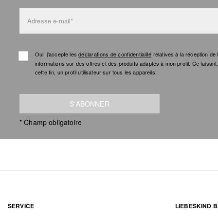
Adresse e-mail*
Oui, j'accepte les
déclarations de confidentialité
relatives à la réception d
informations sur des offres et des produits adaptés à mon profil. Ce faisan
cette fin, un profil utilisateur sur tous les appareils.
S'ABONNER
* Champ obligatoire
SERVICE
LIEBESKIND B