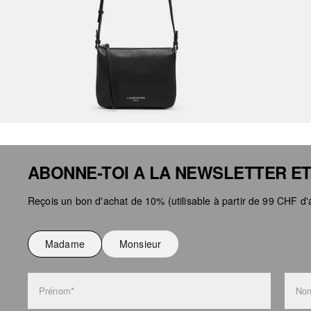
ABONNE-TOI A LA NEWSLETTER ET
Reçois un bon d'achat de 10% (utilisable à partir de 99 CHF d'a
Madame
Monsieur
Prénom*
Nom