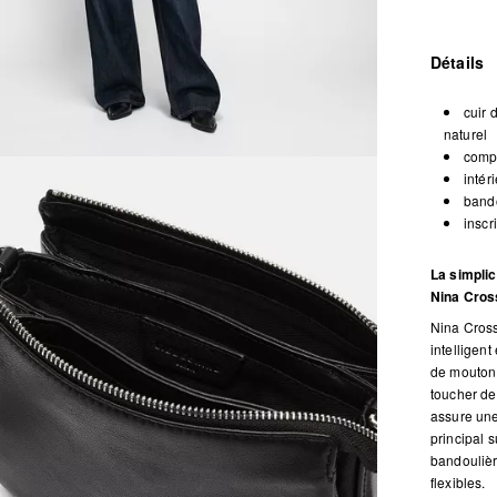
Détails
cuir 
naturel
compa
intér
bando
inscr
La simplic
Nina Cro
Nina Cross
intelligen
de mouton 
toucher de 
assure une
principal s
bandoulièr
flexibles.