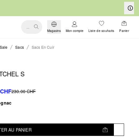
...
Magasins
Mon compte
Liste de souhaits
Panier
Sale
Sacs
Sacs En Cuir
ATCHEL S
 CHF
230.00 CHF
ognac
ER AU PANIER