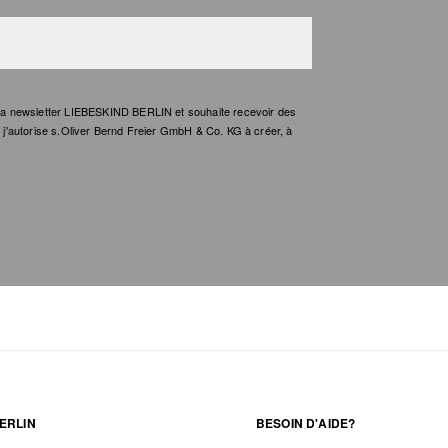
e la newsletter LIEBESKIND BERLIN et souhaite recevoir des
t, j'autorise s.Oliver Bernd Freier GmbH & Co. KG à créer, à
ERLIN
BESOIN D'AIDE?