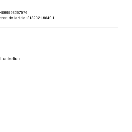
 4099593267576
ence de l'article: 2182021.8640.1
t entretien
H x B x T (cm): 12 x 28 x 9
gents au chlore interdits
s mettre au sèche-linge
yage à sec impossible
s repasser