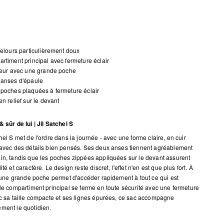
velours particulièrement doux
rtiment principal avec fermeture éclair
ieur avec une grande poche
 anses d'épaule
poches plaquées à fermeture éclair
en relief sur le devant
 sûr de lui | Jil Satchel S
hel S met de l'ordre dans la journée - avec une forme claire, en cuir
 avec des détails bien pensés. Ses deux anses tiennent agréablement
in, tandis que les poches zippées appliquées sur le devant assurent
ité et caractère. Le design reste discret, l'effet n'en est que plus fort. À
r, une grande poche permet d'accéder rapidement à tout ce qui est
 le compartiment principal se ferme en toute sécurité avec une fermeture
ec sa taille compacte et ses lignes épurées, ce sac accompagne
ment le quotidien.