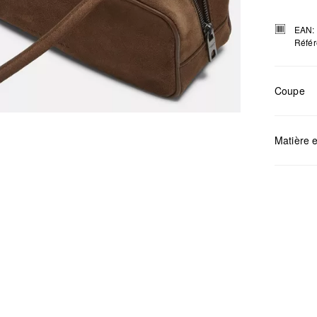
EAN:
Référ
Coupe
Matière e
Mesures:
Déter
Ne pa
Netto
Ne pa