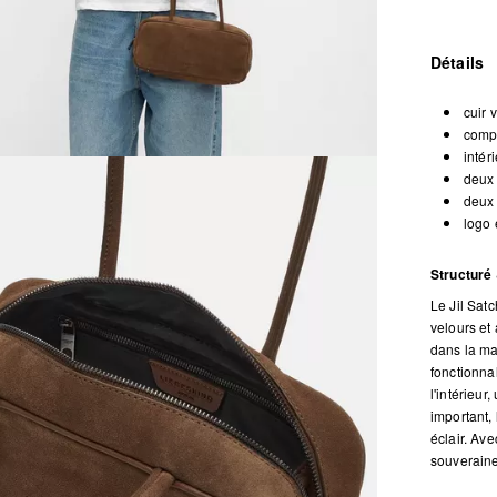
Détails
cuir 
compa
intér
deux
deux 
logo 
Structuré &
Le Jil Satc
velours et
dans la ma
fonctionnal
l'intérieu
important,
éclair. Av
souveraine