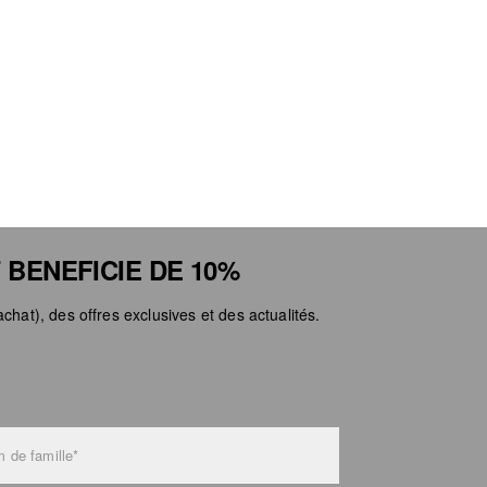
Ne pa
 BENEFICIE DE 10%
chat), des offres exclusives et des actualités.
 de famille*