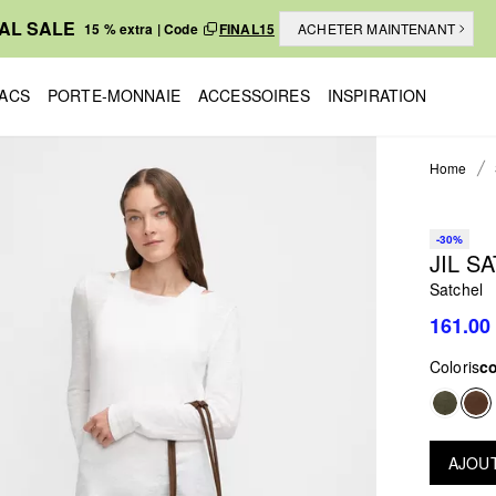
NAL SALE
15 % extra | Code
FINAL15
ACHETER MAINTENANT
ACS
PORTE-MONNAIE
ACCESSOIRES
INSPIRATION
Home
-30%
JIL S
Satchel
161.00
Coloris
c
AJOUT