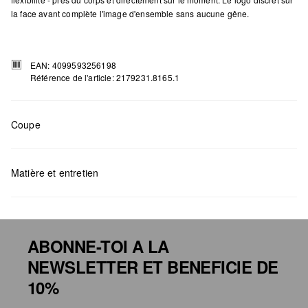
la face avant complète l'image d'ensemble sans aucune gêne.
EAN: 4099593256198
Référence de l'article: 2179231.8165.1
Coupe
Mesures:
H x L x P (cm) : 13,5 x 23,5 x 10
Matière et entretien
ABONNE-TOI A LA
NEWSLETTER ET BENEFICIE DE
Détergents au chlore interdits
10%
Ne pas mettre au sèche-linge