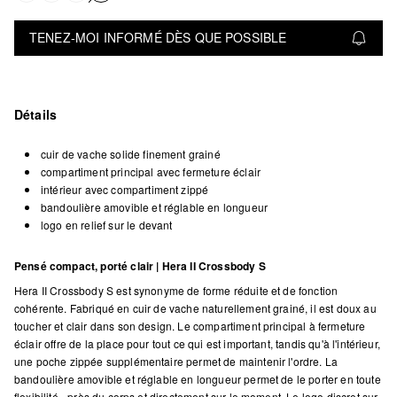
TENEZ-MOI INFORMÉ DÈS QUE POSSIBLE
Détails
cuir de vache solide finement grainé
compartiment principal avec fermeture éclair
intérieur avec compartiment zippé
bandoulière amovible et réglable en longueur
logo en relief sur le devant
Pensé compact, porté clair | Hera II Crossbody S
Hera II Crossbody S est synonyme de forme réduite et de fonction
cohérente. Fabriqué en cuir de vache naturellement grainé, il est doux au
toucher et clair dans son design. Le compartiment principal à fermeture
éclair offre de la place pour tout ce qui est important, tandis qu'à l'intérieur,
une poche zippée supplémentaire permet de maintenir l'ordre. La
bandoulière amovible et réglable en longueur permet de le porter en toute
flexibilité - près du corps et directement sur le moment. Le logo discret sur