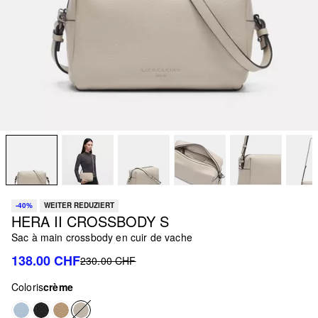
-40%
WEITER REDUZIERT
HERA II CROSSBODY S
Sac à main crossbody en cuir de vache
138.00 CHF
230.00 CHF
Coloris
crème