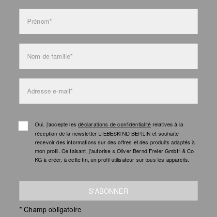
Prénom*
Nom de famille*
Adresse e-mail*
Oui, j'accepte les
déclarations de confidentialité
relatives à la
réception de la newsletter LIEBESKIND BERLIN et souhaite
recevoir des informations sur des offres et des produits adaptés à
mon profil. Ce faisant, j'autorise s.Oliver Bernd Freier GmbH & Co.
KG à créer, à cette fin, un profil utilisateur sur tous les appareils.
S'ABONNER
* Champ obligatoire