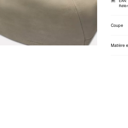
EAN:
Référ
Coupe
Matière e
Mesures:
Déter
Ne pa
Netto
Ne pa
Ne pa