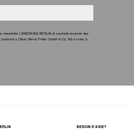
e la newsletter LIEBESKIND BERLIN et souhaite recevoir des
t, j'autorise s.Oliver Bernd Freier GmbH & Co. KG à créer, à
ERLIN
BESOIN D'AIDE?