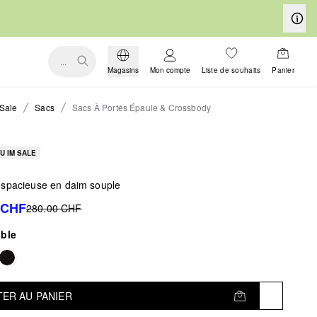
...
Magasins
Mon compte
Liste de souhaits
Panier
Sale
Sacs
Sacs À Portés Épaule & Crossbody
U IM SALE
 spacieuse en daim souple
 CHF
280.00 CHF
able
ER AU PANIER