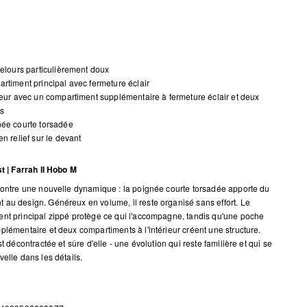
velours particulièrement doux
rtiment principal avec fermeture éclair
ieur avec un compartiment supplémentaire à fermeture éclair et deux
es
ée courte torsadée
en relief sur le devant
st | Farrah II Hobo M
montre une nouvelle dynamique : la poignée courte torsadée apporte du
au design. Généreux en volume, il reste organisé sans effort. Le
nt principal zippé protège ce qui l'accompagne, tandis qu'une poche
plémentaire et deux compartiments à l'intérieur créent une structure.
st décontractée et sûre d'elle - une évolution qui reste familière et qui se
velle dans les détails.