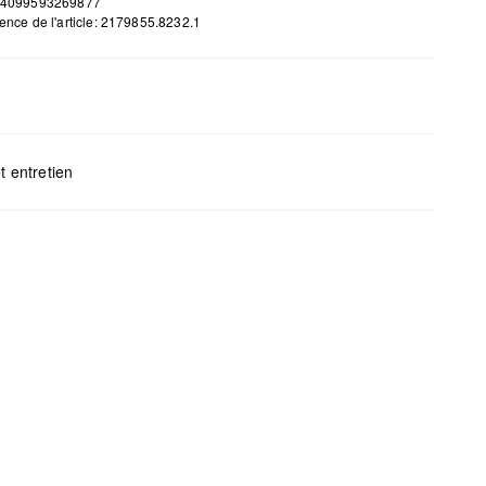
 4099593269877
ence de l'article: 2179855.8232.1
t entretien
H x B x T (cm): 27 x 45 x 13
gents au chlore interdits
s mettre au sèche-linge
yage à sec impossible
s repasser
s laver