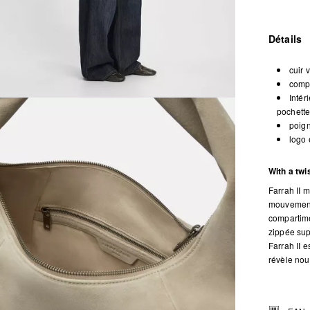
Détails
cuir 
compa
Intér
pochett
poign
logo 
With a twi
Farrah II 
mouvement 
compartime
zippée sup
Farrah II e
révèle nou