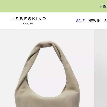
FI
SALE
NEW IN
S