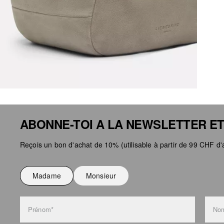
ABONNE-TOI A LA NEWSLETTER ET
Reçois un bon d'achat de 10% (utilisable à partir de 99 CHF d'a
Madame
Monsieur
Prénom*
Nom