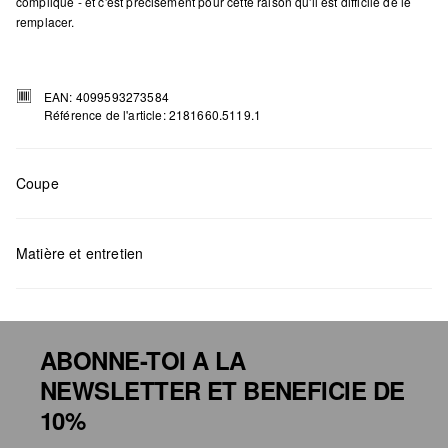
compliqué - et c'est précisément pour cette raison qu'il est difficile de le
remplacer.
EAN: 4099593273584
Référence de l'article: 2181660.5119.1
Coupe
Matière et entretien
Mesures:
H x B x T (cm): 32 x 40 x 13
ABONNE-TOI A LA
NEWSLETTER ET BENEFICIE DE
Détergents au chlore interdits
10%
Ne pas mettre au sèche-linge