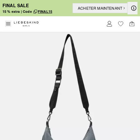
FINAL SALE
ACHETER MAINTENANT
15 % extra | Code
FINAL15