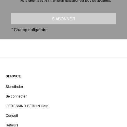
KG à créer, à cette fin, un profil utilisateur sur tous les appareils.
S'ABONNER
* Champ obligatoire
SERVICE
Storefinder
Se connecter
LIEBESKIND BERLIN Card
Conseil
Retours