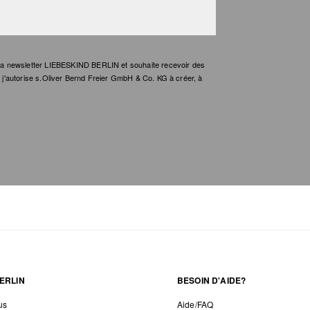
e la newsletter LIEBESKIND BERLIN et souhaite recevoir des
t, j'autorise s.Oliver Bernd Freier GmbH & Co. KG à créer, à
ERLIN
BESOIN D'AIDE?
us
Aide/FAQ