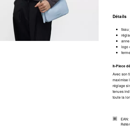
Détails
tissu
régla
annea
logo 
ferm
It-Piece 
Avec son t
maximise l
réglage si
tenues indi
toute la lo
EAN:
Référ