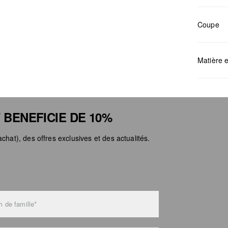
Coupe
Mesures:
Matière e
 BENEFICIE DE 10%
Déter
chat), des offres exclusives et des actualités.
Ne pa
Netto
Ne pa
Ne pa
 de famille*