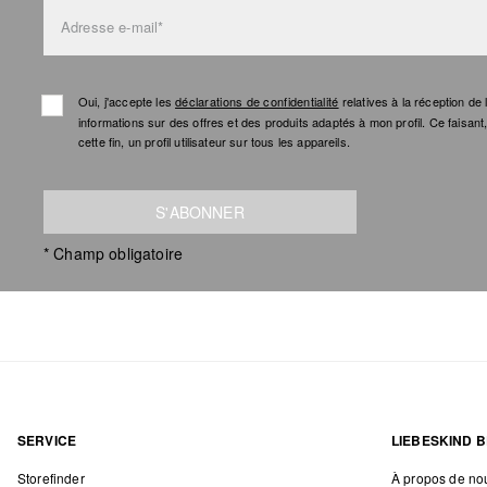
Adresse e-mail*
Oui, j'accepte les
déclarations de confidentialité
relatives à la réception d
informations sur des offres et des produits adaptés à mon profil. Ce faisan
cette fin, un profil utilisateur sur tous les appareils.
S'ABONNER
* Champ obligatoire
SERVICE
LIEBESKIND B
Storefinder
À propos de no