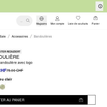
...
Magasins
Mon compte
Liste de souhaits
Panier
Sale
Accessoires
Bandoulières
ITER REDUZIERT
OULIÈRE
andoulière avec logo
CHF
75.00 CHF
eu clair
ER AU PANIER