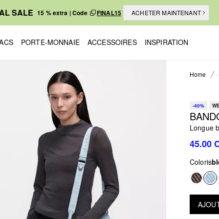
NAL SALE
15 % extra | Code
FINAL15
ACHETER MAINTENANT
ACS
PORTE-MONNAIE
ACCESSOIRES
INSPIRATION
Home
-40%
WE
BAND
Longue b
45.00 
Coloris
bl
AJOUT