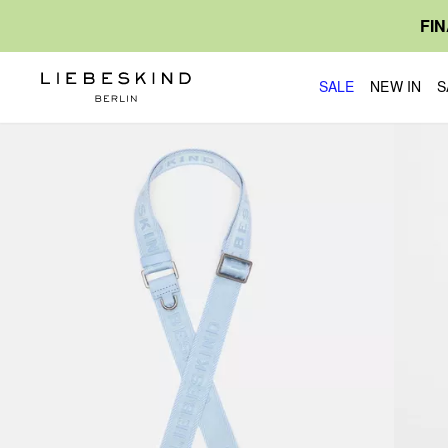
FI
SALE
NEW IN
S