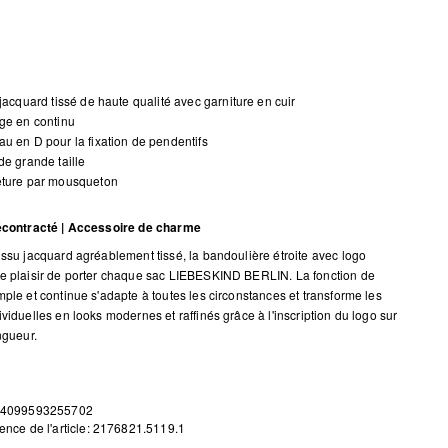
 jacquard tissé de haute qualité avec garniture en cuir
ge en continu
u en D pour la fixation de pendentifs
de grande taille
eture par mousqueton
décontracté | Accessoire de charme
issu jacquard agréablement tissé, la bandoulière étroite avec logo
e plaisir de porter chaque sac LIEBESKIND BERLIN. La fonction de
mple et continue s'adapte à toutes les circonstances et transforme les
viduelles en looks modernes et raffinés grâce à l'inscription du logo sur
ngueur.
 4099593255702
ence de l'article: 2176821.5119.1