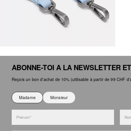
ABONNE-TOI A LA NEWSLETTER ET
Reçois un bon d'achat de 10% (utilisable à partir de 99 CHF d'a
Madame
Monsieur
Prénom*
Nom