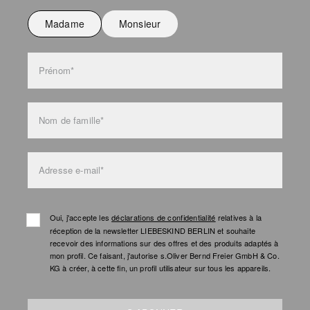
Madame
Monsieur
l'entretien des sacs
Prénom*
Nom de famille*
Adresse e-mail*
Oui, j'accepte les
déclarations de confidentialité
relatives à la
réception de la newsletter LIEBESKIND BERLIN et souhaite
recevoir des informations sur des offres et des produits adaptés à
mon profil. Ce faisant, j'autorise s.Oliver Bernd Freier GmbH & Co.
KG à créer, à cette fin, un profil utilisateur sur tous les appareils.