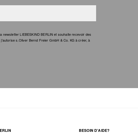
e la newsletter LIEBESKIND BERLIN et souhaite recevoir des
t, j'autorise s.Oliver Bernd Freier GmbH & Co. KG à créer, à
ERLIN
BESOIN D'AIDE?