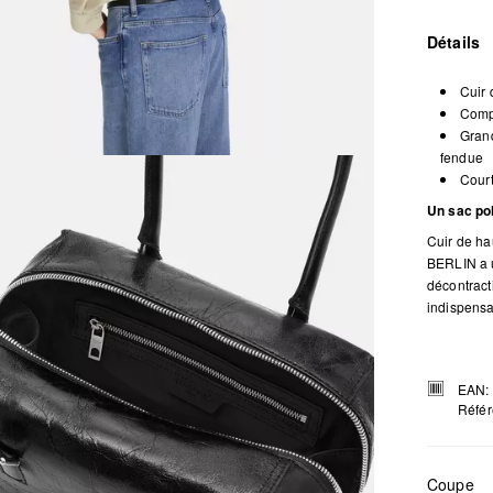
Détails
Cuir 
Compa
Grand
fendue
Court
Un sac po
Cuir de ha
BERLIN a u
décontract
indispensa
EAN:
Référ
Coupe