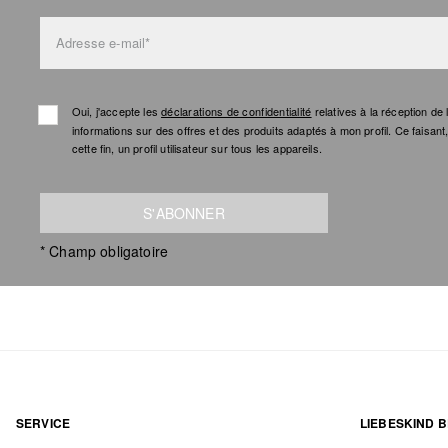
Adresse e-mail*
Oui, j'accepte les
déclarations de confidentialité
relatives à la réception d
informations sur des offres et des produits adaptés à mon profil. Ce faisan
cette fin, un profil utilisateur sur tous les appareils.
S'ABONNER
* Champ obligatoire
SERVICE
LIEBESKIND B