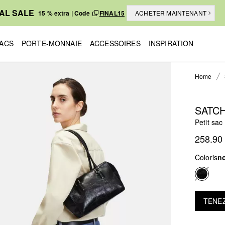
NAL SALE
15 % extra | Code
FINAL15
ACHETER MAINTENANT
ACS
PORTE-MONNAIE
ACCESSOIRES
INSPIRATION
Home
SATC
Petit sac
258.90
Coloris
no
TENEZ