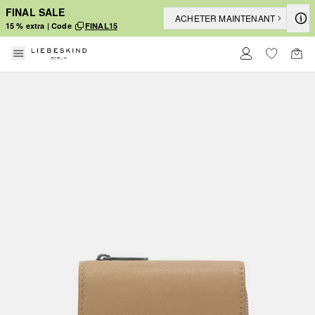
FINAL SALE
ACHETER MAINTENANT
15 % extra | Code
FINAL15