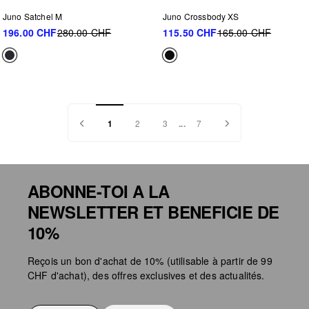
Juno Satchel M
Juno Crossbody XS
196.00 CHF
280.00 CHF
115.50 CHF
165.00 CHF
1
2
3
...
7
ABONNE-TOI A LA
NEWSLETTER ET BENEFICIE DE
10%
Reçois un bon d'achat de 10% (utilisable à partir de 99
CHF d'achat), des offres exclusives et des actualités.