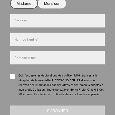
Madame
Monsieur
Prénom*
Nom de famille*
Adresse e-mail*
Oui, j'accepte les
déclarations de confidentialité
relatives à la
réception de la newsletter LIEBESKIND BERLIN et souhaite
recevoir des informations sur des offres et des produits adaptés à
mon profil. Ce faisant, j'autorise s.Oliver Bernd Freier GmbH & Co.
KG à créer, à cette fin, un profil utilisateur sur tous les appareils.
S'ABONNER