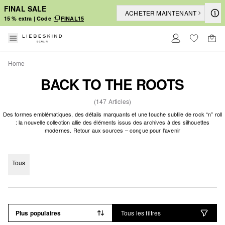
FINAL SALE
ACHETER MAINTENANT
15 % extra | Code
FINAL15
Home
BACK TO THE ROOTS
(147 Articles)
Des formes emblématiques, des détails marquants et une touche subtile de rock “n” roll
: la nouvelle collection allie des éléments issus des archives à des silhouettes
modernes. Retour aux sources – conçue pour l'avenir
Tous
Plus populaires
Tous les filtres