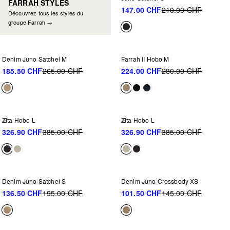
FARRAH STYLES
147.00 CHF
210.00 CHF
Découvrez tous les styles du
groupe Farrah →
NEU IM SALE
NEU IM SALE
-30%
-20%
Denim Juno Satchel M
Farrah II Hobo M
185.50 CHF
265.00 CHF
224.00 CHF
280.00 CHF
NEU IM SALE
NEU IM SALE
-15%
-15%
Zita Hobo L
Zita Hobo L
326.90 CHF
385.00 CHF
326.90 CHF
385.00 CHF
NEU IM SALE
NEU IM SALE
-30%
-30%
Denim Juno Satchel S
Denim Juno Crossbody XS
136.50 CHF
195.00 CHF
101.50 CHF
145.00 CHF
NEU IM SALE
NEU IM SALE
-30%
-30%