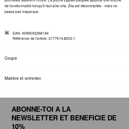
de fonctionnalité lorsqu'il faut aller vite. Zita est décontractée - mais ne
passe pas inaperçue.
EAN: 4099593268184
Référence de l'article: 2177614.8232.1
Coupe
Matière et entretien
Mesures:
H x L x P (cm) : 33 x 43 x 16
ABONNE-TOI A LA
NEWSLETTER ET BENEFICIE DE
Détergents au chlore interdits
10%