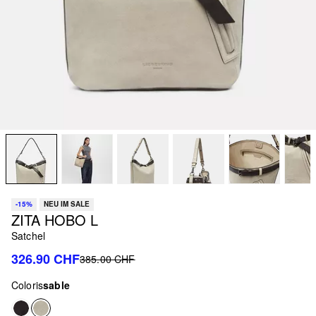
-15%
NEU IM SALE
ZITA HOBO L
Satchel
326.90 CHF
385.00 CHF
Coloris
sable