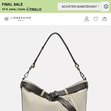
FINAL SALE
ACHETER MAINTENANT
15 % extra | Code
FINAL15