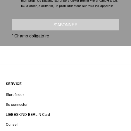
mon profil. Ce faisant, j'autorise s.Oliver Bernd Freier GmbH & Co.
KG à créer, à cette fin, un profil utilisateur sur tous les appareils.
S'ABONNER
* Champ obligatoire
SERVICE
Storefinder
Se connecter
LIEBESKIND BERLIN Card
Conseil