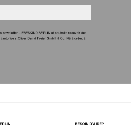
e la newsletter LIEBESKIND BERLIN et souhaite recevoir des
t, j'autorise s.Oliver Bernd Freier GmbH & Co. KG à créer, à
ERLIN
BESOIN D'AIDE?