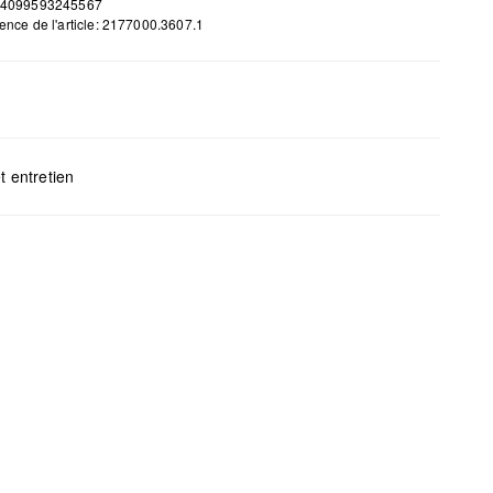
 4099593245567
ence de l'article: 2177000.3607.1
H x L x P (cm) : 27,5 x 14,2 x 7,5
t entretien
gents au chlore interdits
s mettre au sèche-linge
yage à sec impossible
s repasser
s laver