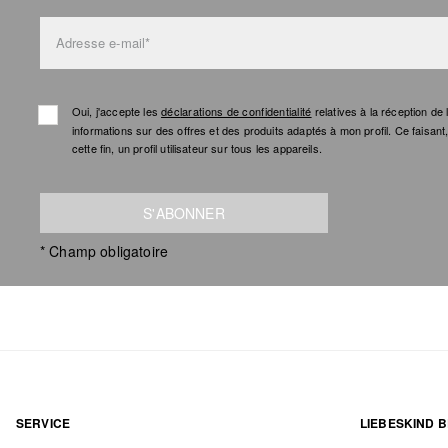
Adresse e-mail*
Oui, j'accepte les
déclarations de confidentialité
relatives à la réception d
informations sur des offres et des produits adaptés à mon profil. Ce faisan
cette fin, un profil utilisateur sur tous les appareils.
S'ABONNER
* Champ obligatoire
SERVICE
LIEBESKIND B