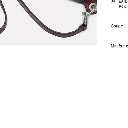
EAN:
Référ
Coupe
Mesures:
Matière e
Déter
Ne pa
Netto
Ne pa
Ne pa