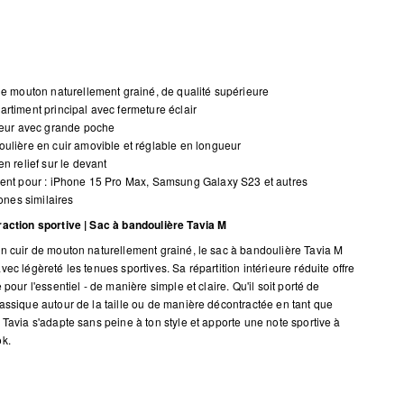
de mouton naturellement grainé, de qualité supérieure
rtiment principal avec fermeture éclair
ieur avec grande poche
ulière en cuir amovible et réglable en longueur
en relief sur le devant
ent pour : iPhone 15 Pro Max, Samsung Galaxy S23 et autres
nes similaires
action sportive | Sac à bandoulière Tavia M
n cuir de mouton naturellement grainé, le sac à bandoulière Tavia M
ec légèreté les tenues sportives. Sa répartition intérieure réduite offre
 pour l'essentiel - de manière simple et claire. Qu'il soit porté de
assique autour de la taille ou de manière décontractée en tant que
 Tavia s'adapte sans peine à ton style et apporte une note sportive à
k.