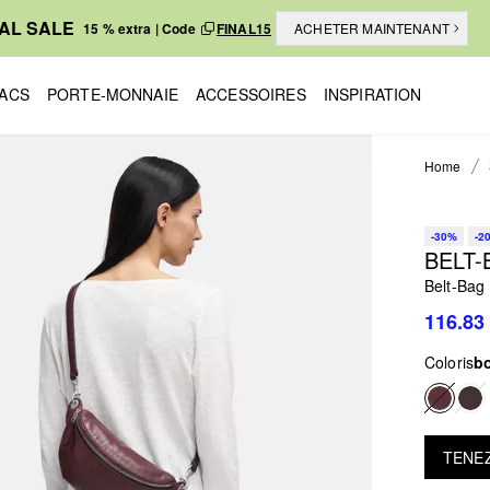
NAL SALE
15 % extra | Code
FINAL15
ACHETER MAINTENANT
ACS
PORTE-MONNAIE
ACCESSOIRES
INSPIRATION
Home
-30%
-2
BELT-
Belt-Bag
116.83
Coloris
b
TENEZ