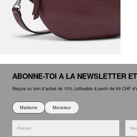
ABONNE-TOI A LA NEWSLETTER ET
Reçois un bon d'achat de 10% (utilisable à partir de 99 CHF d'a
Madame
Monsieur
Prénom*
Nom