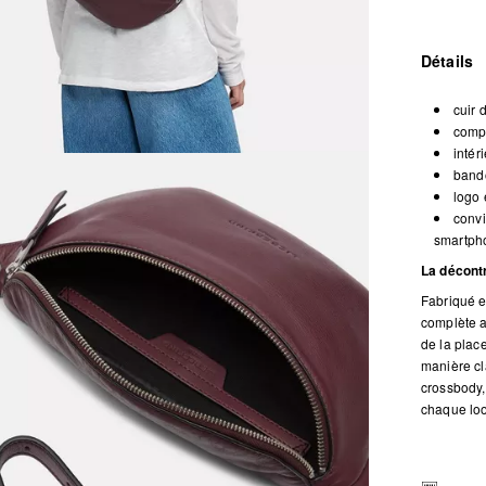
Détails
cuir 
compa
intér
bando
logo 
convi
smartpho
La décontr
Fabriqué e
complète av
de la place
manière cl
crossbody,
chaque loo