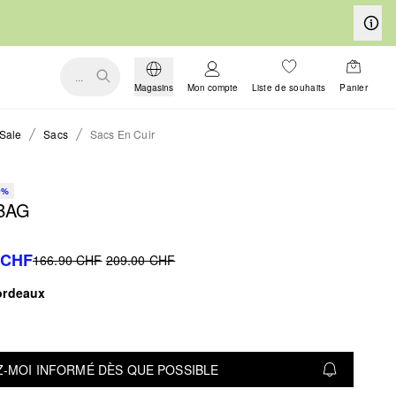
...
Magasins
Mon compte
Liste de souhaits
Panier
Sale
Sacs
Sacs En Cuir
0%
BAG
 CHF
166.90 CHF
209.00 CHF
ordeaux
-MOI INFORMÉ DÈS QUE POSSIBLE