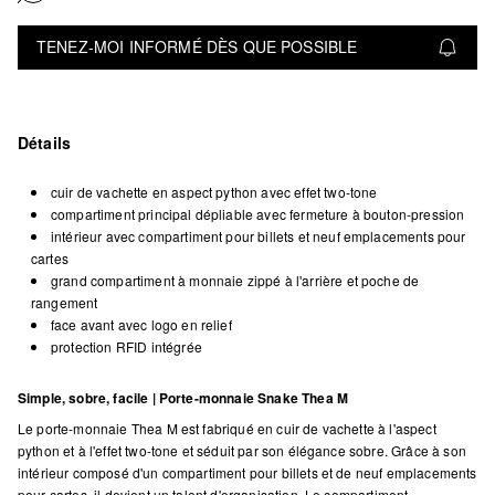
TENEZ-MOI INFORMÉ DÈS QUE POSSIBLE
Détails
cuir de vachette en aspect python avec effet two-tone
compartiment principal dépliable avec fermeture à bouton-pression
intérieur avec compartiment pour billets et neuf emplacements pour
cartes
grand compartiment à monnaie zippé à l'arrière et poche de
rangement
face avant avec logo en relief
protection RFID intégrée
Simple, sobre, facile | Porte-monnaie Snake Thea M
Le porte-monnaie Thea M est fabriqué en cuir de vachette à l'aspect
python et à l'effet two-tone et séduit par son élégance sobre. Grâce à son
intérieur composé d'un compartiment pour billets et de neuf emplacements
pour cartes, il devient un talent d'organisation. Le compartiment