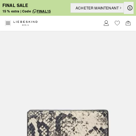
FINAL SALE
ACHETER MAINTENANT
15 % extra | Code
FINAL15