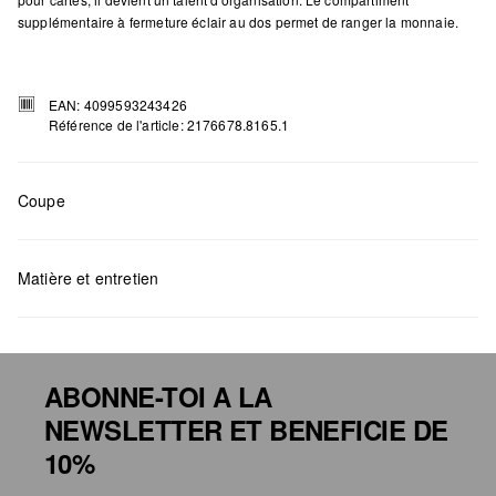
supplémentaire à fermeture éclair au dos permet de ranger la monnaie.
EAN: 4099593243426
Référence de l'article: 2176678.8165.1
Coupe
Mesures:
H x B x T (cm): 8,5 x 11 x 2
Matière et entretien
ABONNE-TOI A LA
NEWSLETTER ET BENEFICIE DE
Détergents au chlore interdits
10%
Ne pas mettre au sèche-linge