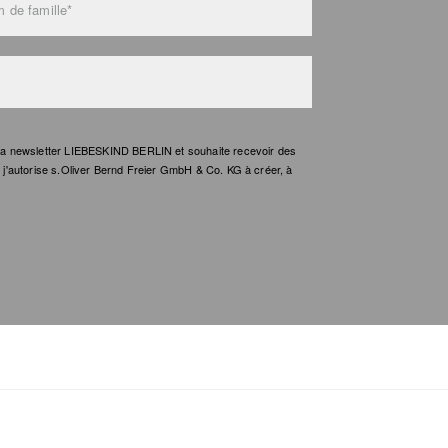
 de famille*
e la newsletter LIEBESKIND BERLIN et souhaite recevoir des
t, j'autorise s.Oliver Bernd Freier GmbH & Co. KG à créer, à