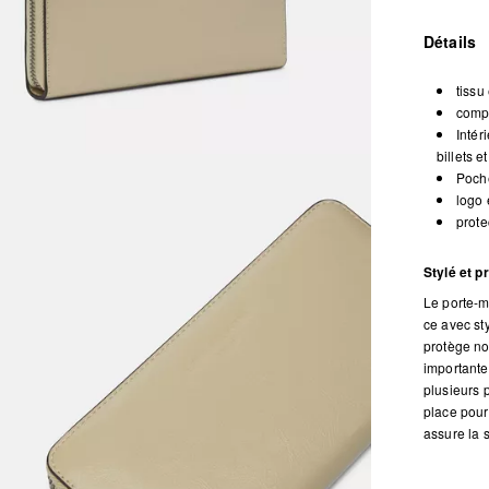
Détails
tissu
compa
Intér
billets 
Poche
logo 
prote
Stylé et p
Le porte-m
ce avec sty
protège no
importante
plusieurs 
place pour 
assure la s