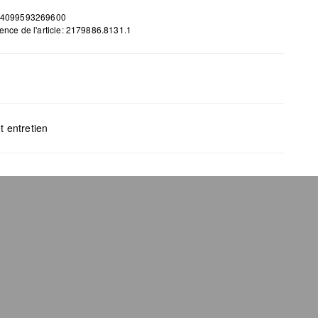
 4099593269600
ence de l'article: 2179886.8131.1
H x B x T (cm): 9,4 x 18,8 x 2
t entretien
gents au chlore interdits
s mettre au sèche-linge
yage à sec impossible
s repasser
s laver