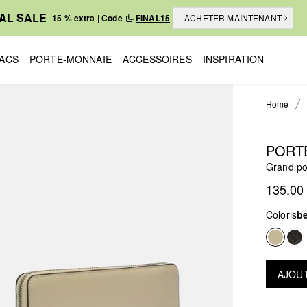
NAL SALE
15 % extra | Code
FINAL15
ACHETER MAINTENANT
ACS
PORTE-MONNAIE
ACCESSOIRES
INSPIRATION
Home
PORT
Grand por
135.00
Coloris
b
AJOUT