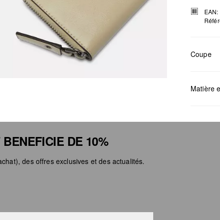
EAN:
Référ
Coupe
Mesures:
Matière e
 BENEFICIE DE 10%
chat), des offres exclusives et des actualités.
Déter
Ne pa
Netto
Ne pa
Ne pa