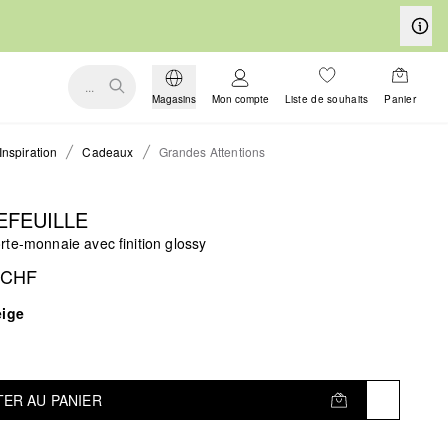
...
Magasins
Mon compte
Liste de souhaits
Panier
Inspiration
Cadeaux
Grandes Attentions
EFEUILLE
te-monnaie avec finition glossy
 CHF
eige
ER AU PANIER