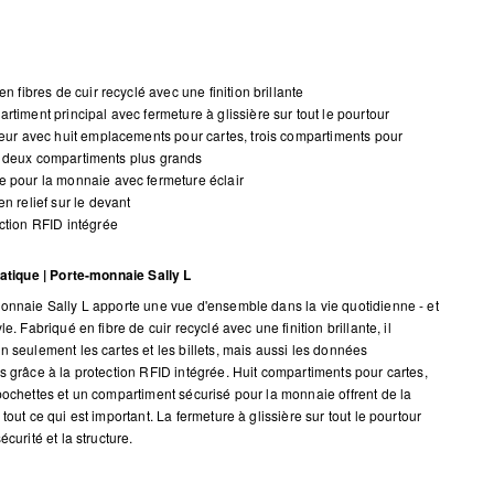
 en fibres de cuir recyclé avec une finition brillante
rtiment principal avec fermeture à glissière sur tout le pourtour
ieur avec huit emplacements pour cartes, trois compartiments pour
et deux compartiments plus grands
 pour la monnaie avec fermeture éclair
en relief sur le devant
ction RFID intégrée
ratique | Porte-monnaie Sally L
onnaie Sally L apporte une vue d'ensemble dans la vie quotidienne - et
le. Fabriqué en fibre de cuir recyclé avec une finition brillante, il
n seulement les cartes et les billets, mais aussi les données
s grâce à la protection RFID intégrée. Huit compartiments pour cartes,
pochettes et un compartiment sécurisé pour la monnaie offrent de la
tout ce qui est important. La fermeture à glissière sur tout le pourtour
écurité et la structure.