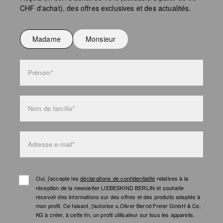
CHF d'achat), des offres exclusives et des actualités.
Ne pas repasser
Ne pas laver
Madame
Monsieur
l'entretien des sacs
Prénom*
Nom de famille*
Adresse e-mail*
Oui, j'accepte les
déclarations de confidentialité
relatives à la
réception de la newsletter LIEBESKIND BERLIN et souhaite
recevoir des informations sur des offres et des produits adaptés à
mon profil. Ce faisant, j'autorise s.Oliver Bernd Freier GmbH & Co.
KG à créer, à cette fin, un profil utilisateur sur tous les appareils.