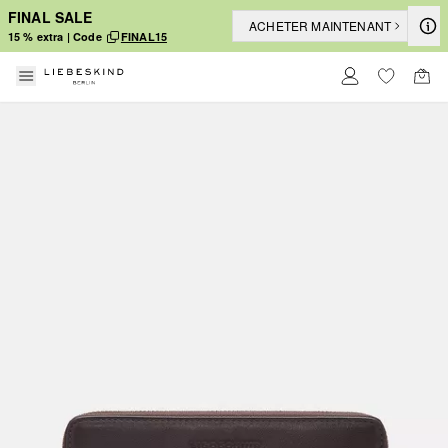
FINAL SALE
ACHETER MAINTENANT
15 % extra | Code
FINAL15