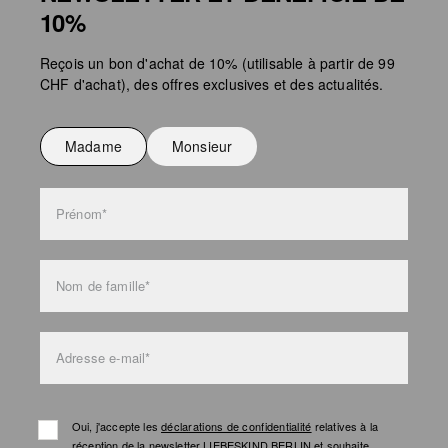
produits. Cela implique notre responsabilité et nous en sommes
10%
Ne pas repasser
conscients. En 2022, nous avons rejoint la Fair Wear Foundation, qui
s'engage avec d'autres ONG, syndicats et marques membres pour les
Ne pas laver
Reçois un bon d'achat de 10% (utilisable à partir de 99
normes de travail les plus élevées dans l'industrie textile.
Tu trouveras de plus amples informations sur nos pages consacrées à la
CHF d'achat), des offres exclusives et des actualités.
.
Responsabilité
l'entretien des sacs
Madame
Monsieur
Prénom*
Nom de famille*
Adresse e-mail*
Oui, j'accepte les
déclarations de confidentialité
relatives à la
réception de la newsletter LIEBESKIND BERLIN et souhaite