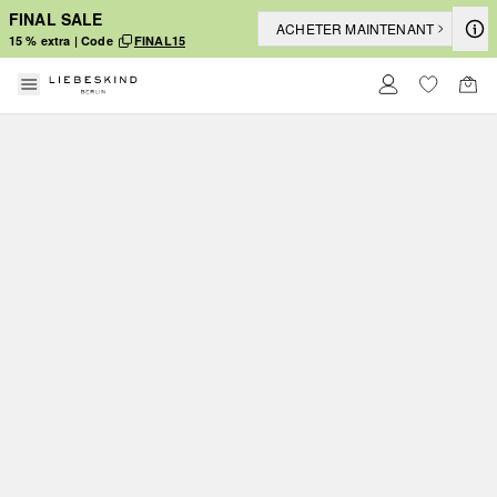
FINAL SALE
ACHETER MAINTENANT
15 % extra | Code
FINAL15