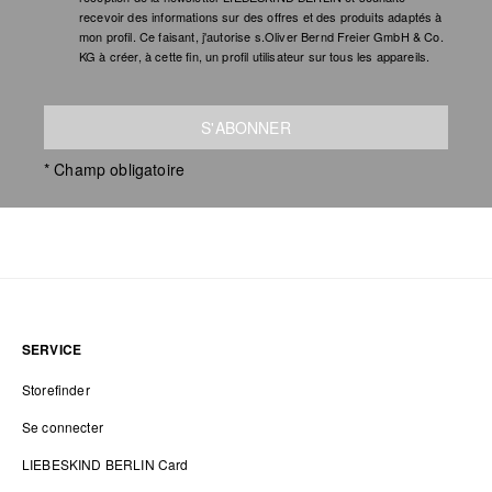
recevoir des informations sur des offres et des produits adaptés à
mon profil. Ce faisant, j'autorise s.Oliver Bernd Freier GmbH & Co.
KG à créer, à cette fin, un profil utilisateur sur tous les appareils.
S'ABONNER
* Champ obligatoire
SERVICE
Storefinder
Se connecter
LIEBESKIND BERLIN Card