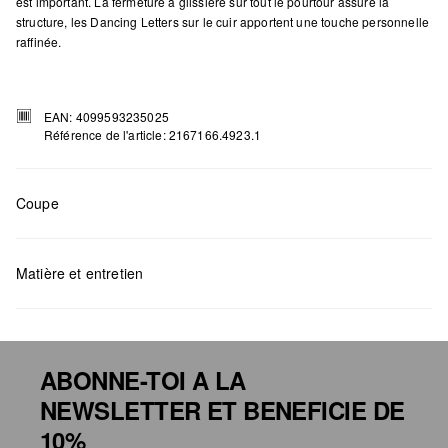
est important. La fermeture à glissière sur tout le pourtour assure la
structure, les Dancing Letters sur le cuir apportent une touche personnelle
raffinée.
EAN: 4099593235025
Référence de l'article: 2167166.4923.1
Coupe
Mesures:
H x B x T (cm): 9,4 x 18,8 x 2
Matière et entretien
ABONNE-TOI A LA
NEWSLETTER ET BENEFICIE DE
Détergents au chlore interdits
10%