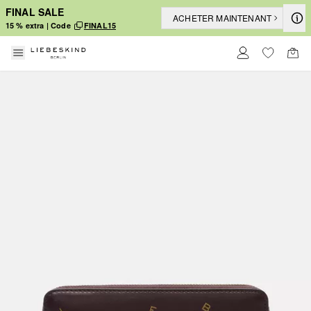
FINAL SALE
ACHETER MAINTENANT
15 % extra | Code
FINAL15