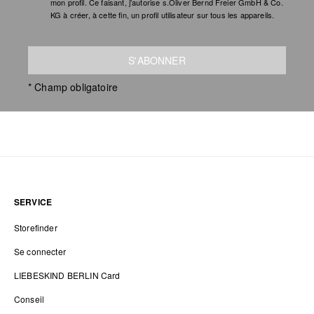
mon profil. Ce faisant, j'autorise s.Oliver Bernd Freier GmbH & Co.
KG à créer, à cette fin, un profil utilisateur sur tous les appareils.
S'ABONNER
* Champ obligatoire
SERVICE
Storefinder
Se connecter
LIEBESKIND BERLIN Card
Conseil