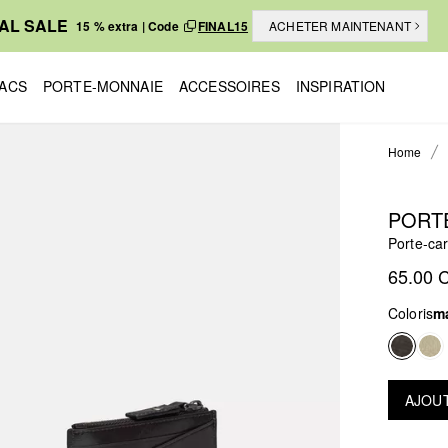
NAL SALE
15 % extra | Code
FINAL15
ACHETER MAINTENANT
ACS
PORTE-MONNAIE
ACCESSOIRES
INSPIRATION
Home
PORT
Porte-ca
65.00 
Coloris
m
AJOUT