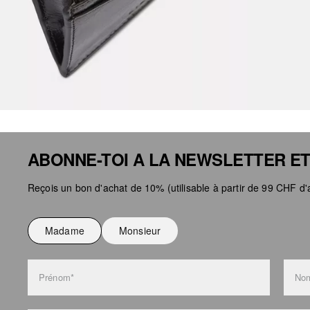
ABONNE-TOI A LA NEWSLETTER ET
Reçois un bon d'achat de 10% (utilisable à partir de 99 CHF d'a
Madame
Monsieur
Prénom*
Nom