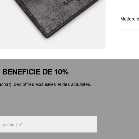
Mesures:
Matière e
Déter
 BENEFICIE DE 10%
Ne pa
chat), des offres exclusives et des actualités.
Netto
Ne pa
Ne pa
 de famille*