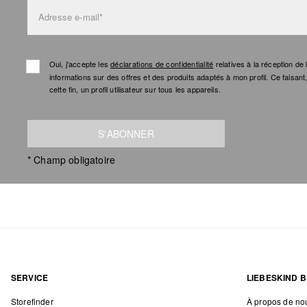
Adresse e-mail*
Oui, j'accepte les
déclarations de confidentialité
relatives à la réception d
informations sur des offres et des produits adaptés à mon profil. Ce faisan
cette fin, un profil utilisateur sur tous les appareils.
S'ABONNER
* Champ obligatoire
SERVICE
LIEBESKIND B
Storefinder
À propos de no