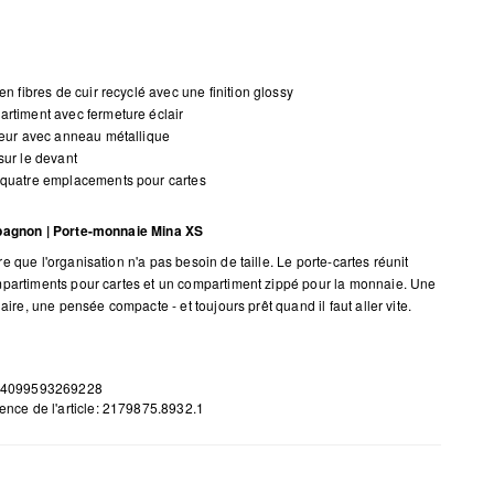
 en fibres de cuir recyclé avec une finition glossy
rtiment avec fermeture éclair
ieur avec anneau métallique
sur le devant
 quatre emplacements pour cartes
pagnon | Porte-monnaie Mina XS
 que l'organisation n'a pas besoin de taille. Le porte-cartes réunit
partiments pour cartes et un compartiment zippé pour la monnaie. Une
laire, une pensée compacte - et toujours prêt quand il faut aller vite.
 4099593269228
ence de l'article: 2179875.8932.1