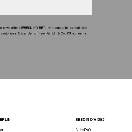
e la newsletter LIEBESKIND BERLIN et souhaite recevoir des
t, j'autorise s.Oliver Bernd Freier GmbH & Co. KG à créer, à
ERLIN
BESOIN D'AIDE?
us
Aide/FAQ