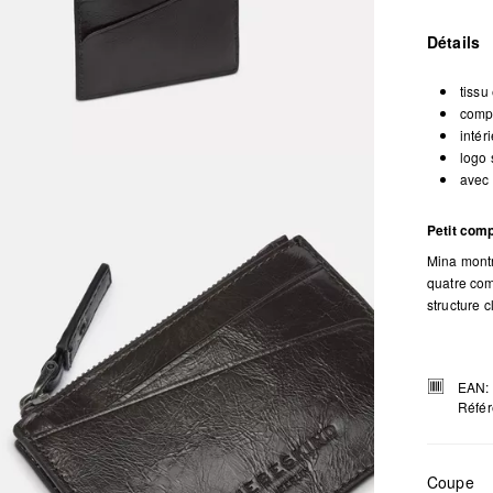
Détails
tissu
compa
intér
logo 
avec
Petit com
Mina montre
quatre com
structure c
EAN:
Référ
Coupe