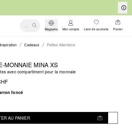
...
Magasins
Mon compte
Liste de souhaits
Panier
Inspiration
Cadeaux
Petites Attentions
E-MONNAIE MINA XS
rtes avec compartiment pour la monnaie
CHF
arron foncé
ER AU PANIER