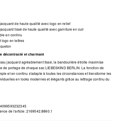
 jacquard de haute qualité avec logo en relief
 jacquard tissé de haute qualité avec garniture en cuir
ble en continu
 logo en lettres
queton
e décontracté et charmant
issu jacquard agréablement tissé, la bandoulière étroite maximise
nce de portage de chaque sac LIEBESKIND BERLIN. La fonction de
mple et en continu s'adapte à toutes les circonstances et transforme les
ividuelles en looks modernes et élégants grâce au lettrage continu du
 4099593232345
ence de l'article: 2169542.8860.1