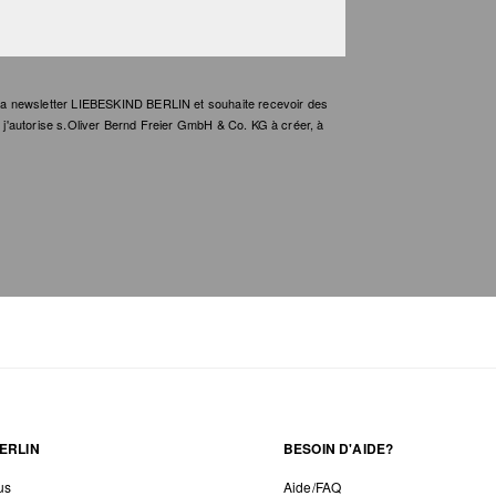
e la newsletter LIEBESKIND BERLIN et souhaite recevoir des
t, j'autorise s.Oliver Bernd Freier GmbH & Co. KG à créer, à
ERLIN
BESOIN D'AIDE?
us
Aide/FAQ