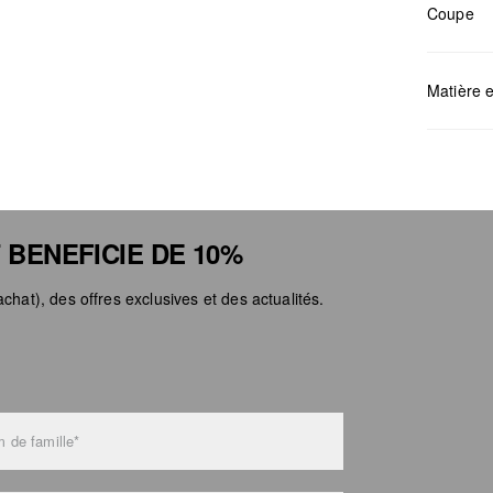
Coupe
Mesures:
Matière e
Déter
 BENEFICIE DE 10%
Ne pa
Netto
chat), des offres exclusives et des actualités.
Ne pa
Ne pa
 de famille*