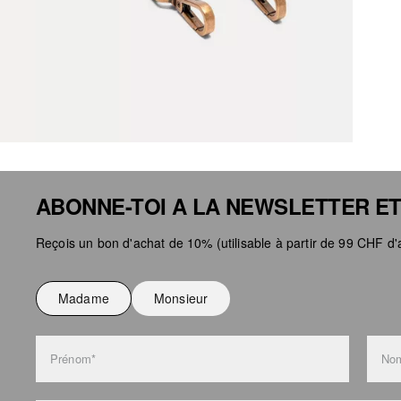
ABONNE-TOI A LA NEWSLETTER ET
Reçois un bon d'achat de 10% (utilisable à partir de 99 CHF d'a
Madame
Monsieur
Prénom*
Nom