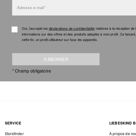
Adresse e-mail*
Oui, j'accepte les
déclarations de confidentialité
relatives à la réception d
informations sur des offres et des produits adaptés à mon profil. Ce faisan
cette fin, un profil utilisateur sur tous les appareils.
S'ABONNER
* Champ obligatoire
SERVICE
LIEBESKIND B
Storefinder
À propos de no