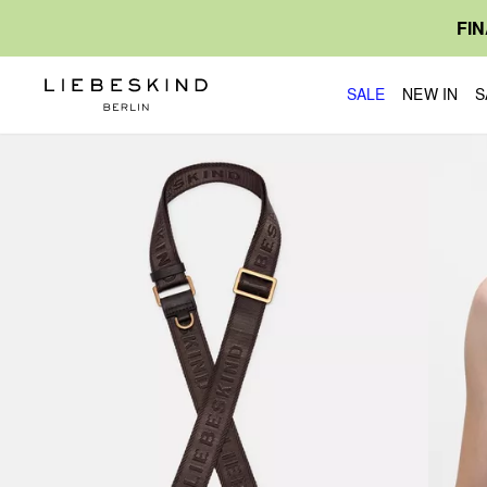
FI
SALE
NEW IN
S