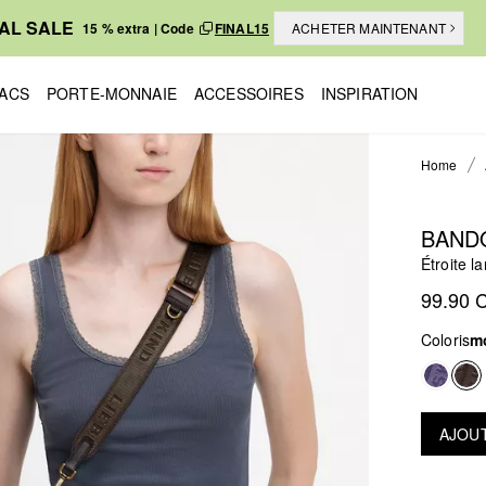
NAL SALE
15 % extra | Code
FINAL15
ACHETER MAINTENANT
ACS
PORTE-MONNAIE
ACCESSOIRES
INSPIRATION
Home
BAND
Étroite l
99.90 
Coloris
m
AJOUT