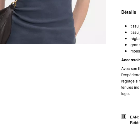
Détails
tissu
tissu
régla
grand
mous
Accessoir
Avec son t
l'expérie
réglage si
tenues ind
logo.
EAN:
Référ