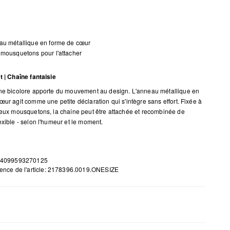
au métallique en forme de cœur
mousquetons pour l'attacher
t | Chaîne fantaisie
ne bicolore apporte du mouvement au design. L'anneau métallique en
œur agit comme une petite déclaration qui s'intègre sans effort. Fixée à
deux mousquetons, la chaîne peut être attachée et recombinée de
exible - selon l'humeur et le moment.
 4099593270125
ence de l'article: 2178396.0019.ONESIZE