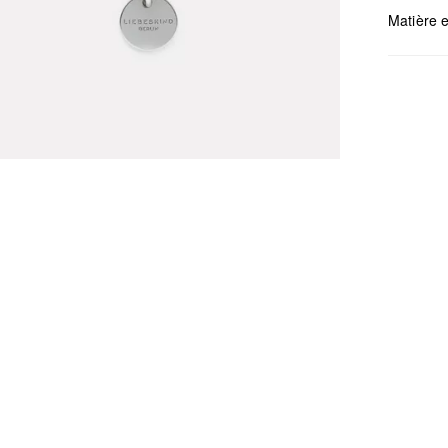
Matière e
Mesures:
Déter
Ne pa
Netto
Ne pa
Ne pa