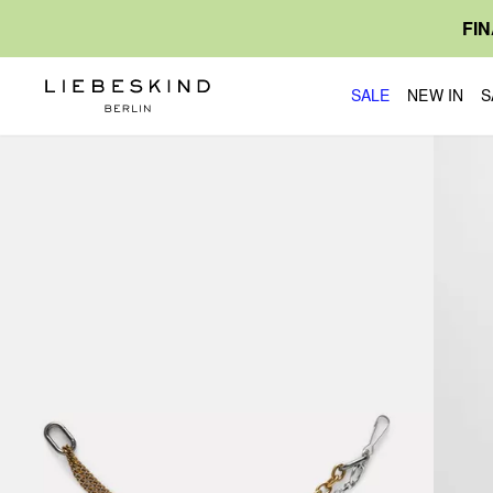
FI
SALE
NEW IN
S