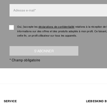
Adresse e-mail*
Oui, j'accepte les
déclarations de confidentialité
relatives à la réception d
informations sur des offres et des produits adaptés à mon profil. Ce faisan
cette fin, un profil utilisateur sur tous les appareils.
S'ABONNER
* Champ obligatoire
SERVICE
LIEBESKIND B