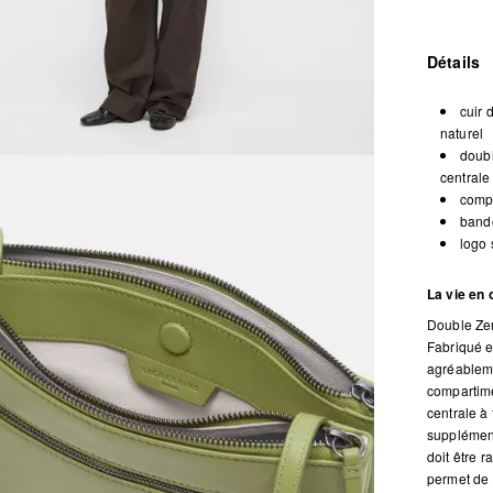
Détails
cuir 
naturel
doubl
centrale
compa
bando
logo 
La vie en
Double Zen
Fabriqué e
agréableme
compartime
centrale à
supplément
doit être 
permet de 