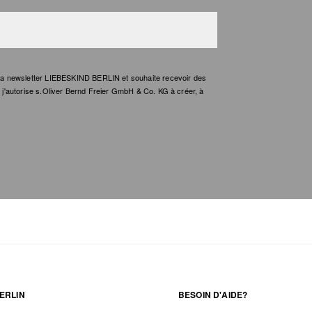
e la newsletter LIEBESKIND BERLIN et souhaite recevoir des
t, j'autorise s.Oliver Bernd Freier GmbH & Co. KG à créer, à
ERLIN
BESOIN D'AIDE?