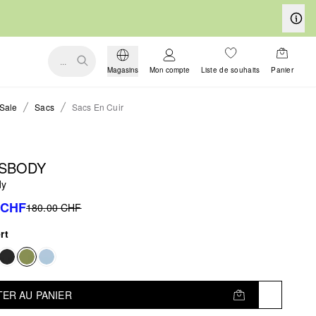
...
Magasins
Mon compte
Liste de souhaits
Panier
Sale
Sacs
Sacs En Cuir
SBODY
dy
 CHF
180.00 CHF
rt
ER AU PANIER