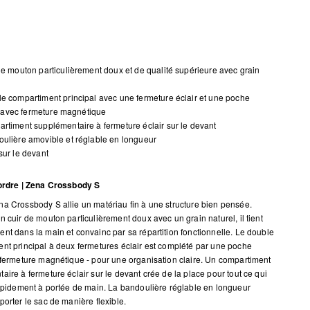
de mouton particulièrement doux et de qualité supérieure avec grain
e compartiment principal avec une fermeture éclair et une poche
 avec fermeture magnétique
rtiment supplémentaire à fermeture éclair sur le devant
ulière amovible et réglable en longueur
sur le devant
 ordre | Zena Crossbody S
a Crossbody S allie un matériau fin à une structure bien pensée.
n cuir de mouton particulièrement doux avec un grain naturel, il tient
nt dans la main et convainc par sa répartition fonctionnelle. Le double
nt principal à deux fermetures éclair est complété par une poche
 fermeture magnétique - pour une organisation claire. Un compartiment
aire à fermeture éclair sur le devant crée de la place pour tout ce qui
rapidement à portée de main. La bandoulière réglable en longueur
porter le sac de manière flexible.