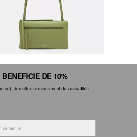
Ne pa
Ne pa
 BENEFICIE DE 10%
chat), des offres exclusives et des actualités.
 de famille*