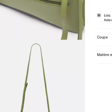
EAN:
Référ
Coupe
Mesures:
Matière e
Déter
Ne pa
Netto