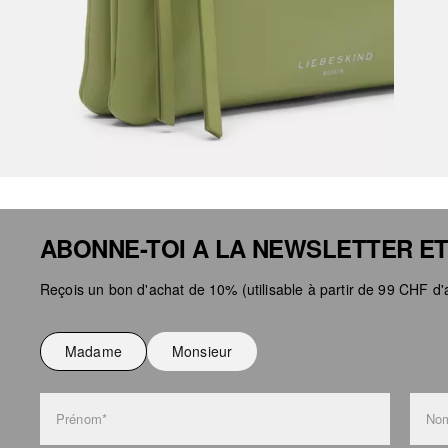
ABONNE-TOI A LA NEWSLETTER ET
Reçois un bon d'achat de 10% (utilisable à partir de 99 CHF d'a
Madame
Monsieur
Prénom*
Nom