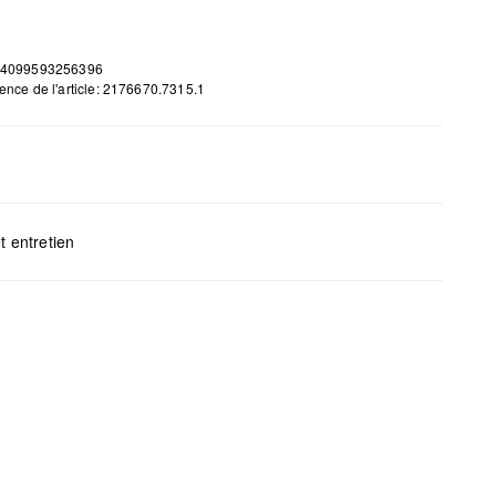
 4099593256396
ence de l'article: 2176670.7315.1
H x B x T (cm): 15 x 25 x 2
t entretien
gents au chlore interdits
s mettre au sèche-linge
yage à sec impossible