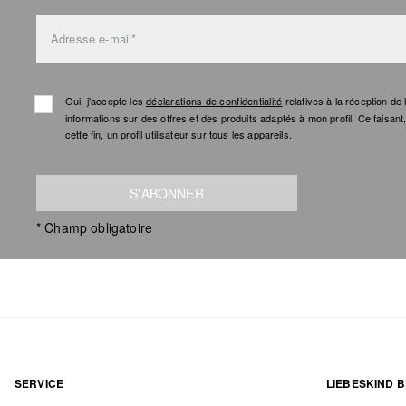
Adresse e-mail*
Oui, j'accepte les
déclarations de confidentialité
relatives à la réception d
informations sur des offres et des produits adaptés à mon profil. Ce faisan
cette fin, un profil utilisateur sur tous les appareils.
S'ABONNER
* Champ obligatoire
SERVICE
LIEBESKIND B