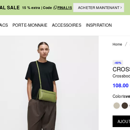
NAL SALE
15 % extra | Code
FINAL15
ACHETER MAINTENANT
ACS
PORTE-MONNAIE
ACCESSOIRES
INSPIRATION
Home
-40%
CROS
Crossbo
108.00
Coloris
ve
AJOUT