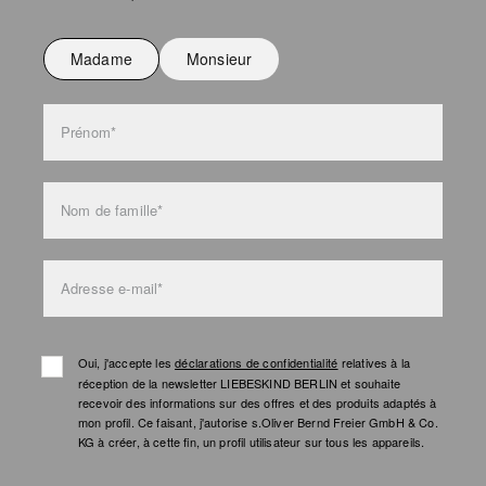
Ne pas repasser
Ne pas laver
Madame
Monsieur
l'entretien des sacs
Prénom*
Nom de famille*
Adresse e-mail*
Oui, j'accepte les
déclarations de confidentialité
relatives à la
réception de la newsletter LIEBESKIND BERLIN et souhaite
recevoir des informations sur des offres et des produits adaptés à
mon profil. Ce faisant, j'autorise s.Oliver Bernd Freier GmbH & Co.
KG à créer, à cette fin, un profil utilisateur sur tous les appareils.