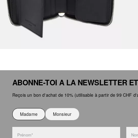
ABONNE-TOI A LA NEWSLETTER ET
Reçois un bon d'achat de 10% (utilisable à partir de 99 CHF d'a
Madame
Monsieur
Prénom*
Nom