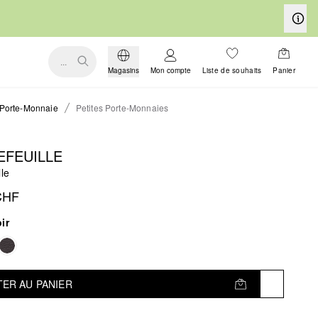
...
Magasins
Mon compte
Liste de souhaits
Panier
Porte-Monnaie
Petites Porte-Monnaies
EFEUILLE
lle
CHF
ir
ER AU PANIER