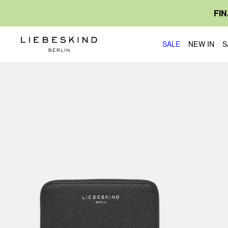
FI
SALE
NEW IN
S