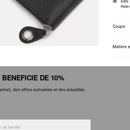
EAN:
Référ
Coupe
Mesures:
Matière e
 BENEFICIE DE 10%
chat), des offres exclusives et des actualités.
Déter
Ne pa
Netto
Ne pa
Ne pa
 de famille*