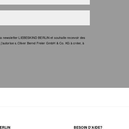
e la newsletter LIEBESKIND BERLIN et souhaite recevoir des
t, j'autorise s.Oliver Bernd Freier GmbH & Co. KG à créer, à
ERLIN
BESOIN D'AIDE?