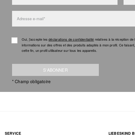
Adresse e-mail*
Oui, j'accepte les
déclarations de confidentialité
relatives à la réception d
informations sur des offres et des produits adaptés à mon profil. Ce faisan
cette fin, un profil utilisateur sur tous les appareils.
S'ABONNER
* Champ obligatoire
SERVICE
LIEBESKIND B