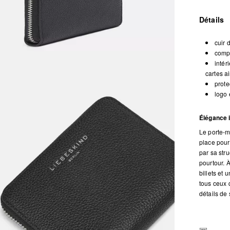
Détails
cuir 
compa
intér
cartes a
prote
logo 
Élégance 
Le porte-m
place pour
par sa stru
pourtour. 
billets et
tous ceux q
détails de 