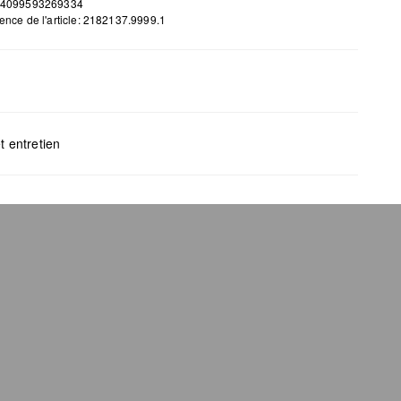
 4099593269334
ence de l'article: 2182137.9999.1
H x B x T (cm): 10 x 12,5 x 2
t entretien
gents au chlore interdits
s mettre au sèche-linge
yage à sec impossible
s repasser
s laver