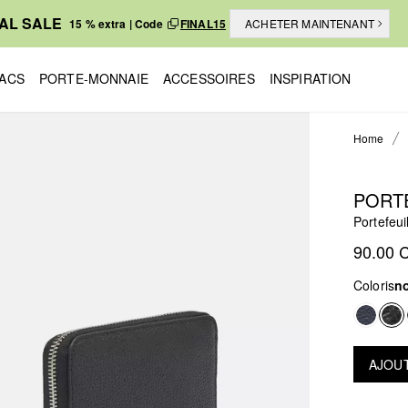
NAL SALE
15 % extra | Code
FINAL15
ACHETER MAINTENANT
ACS
PORTE-MONNAIE
ACCESSOIRES
INSPIRATION
Home
PORT
Portefeui
90.00 
Coloris
no
AJOUT