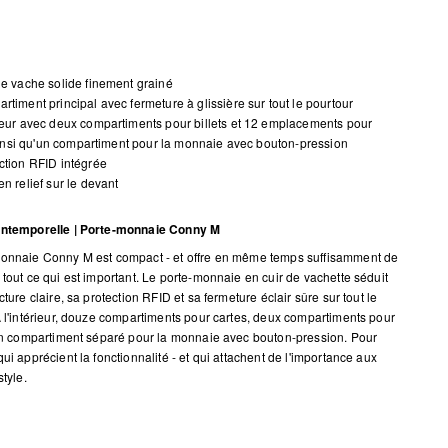
de vache solide finement grainé
rtiment principal avec fermeture à glissière sur tout le pourtour
ieur avec deux compartiments pour billets et 12 emplacements pour
insi qu'un compartiment pour la monnaie avec bouton-pression
ction RFID intégrée
en relief sur le devant
intemporelle | Porte-monnaie Conny M
onnaie Conny M est compact - et offre en même temps suffisamment de
 tout ce qui est important. Le porte-monnaie en cuir de vachette séduit
cture claire, sa protection RFID et sa fermeture éclair sûre sur tout le
À l'intérieur, douze compartiments pour cartes, deux compartiments pour
 un compartiment séparé pour la monnaie avec bouton-pression. Pour
ui apprécient la fonctionnalité - et qui attachent de l'importance aux
style.