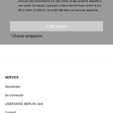
recevoir des informations sur des offres et des produits adaptés à
mon profil. Ce faisant, j'autorise s.Oliver Bernd Freier GmbH & Co.
KG à créer, à cette fin, un profil utilisateur sur tous les appareils.
S'ABONNER
* Champ obligatoire
SERVICE
Storefinder
Se connecter
LIEBESKIND BERLIN Card
Conseil