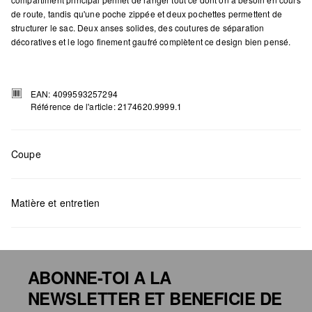
de route, tandis qu'une poche zippée et deux pochettes permettent de
structurer le sac. Deux anses solides, des coutures de séparation
décoratives et le logo finement gaufré complètent ce design bien pensé.
EAN: 4099593257294
Référence de l'article: 2174620.9999.1
Coupe
Mesures:
H x B x T (cm): 36 x 35 x 12
Matière et entretien
ABONNE-TOI A LA
NEWSLETTER ET BENEFICIE DE
Détergents au chlore interdits