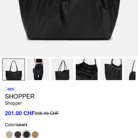
-40%
SHOPPER
Shopper
201.00 CHF
335.00 CHF
Coloris
noir