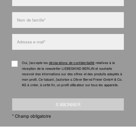
Nom de famille*
Adresse e-mail*
Oui, j'accepte les
déclarations de confidentialité
relatives à la
réception de la newsletter LIEBESKIND BERLIN et souhaite
recevoir des informations sur des offres et des produits adaptés à
mon profil. Ce faisant, j'autorise s.Oliver Bernd Freier GmbH & Co.
KG à créer, à cette fin, un profil utilisateur sur tous les appareils.
S'ABONNER
* Champ obligatoire